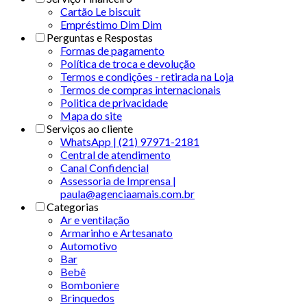
Cartão Le biscuit
Empréstimo Dim Dim
Perguntas e Respostas
Formas de pagamento
Política de troca e devolução
Termos e condições - retirada na Loja
Termos de compras internacionais
Politica de privacidade
Mapa do site
Serviços ao cliente
WhatsApp | (21) 97971-2181
Central de atendimento
Canal Confidencial
Assessoria de Imprensa |
paula@agenciaamais.com.br
Categorias
Ar e ventilação
Armarinho e Artesanato
Automotivo
Bar
Bebê
Bomboniere
Brinquedos