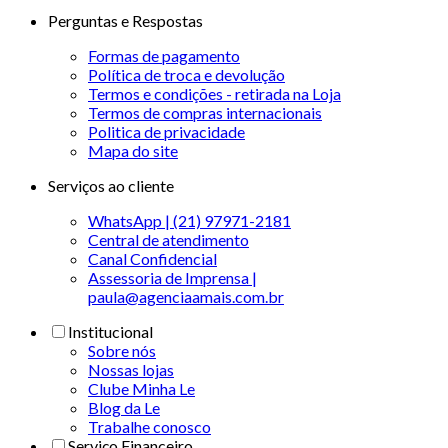
Perguntas e Respostas
Formas de pagamento
Política de troca e devolução
Termos e condições - retirada na Loja
Termos de compras internacionais
Politica de privacidade
Mapa do site
Serviços ao cliente
WhatsApp | (21) 97971-2181
Central de atendimento
Canal Confidencial
Assessoria de Imprensa |
paula@agenciaamais.com.br
Institucional
Sobre nós
Nossas lojas
Clube Minha Le
Blog da Le
Trabalhe conosco
Serviço Financeiro