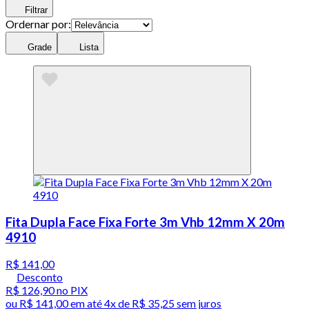
Filtrar
Ordernar por:
Grade
Lista
Fita Dupla Face Fixa Forte 3m Vhb 12mm X 20m
4910
R$ 141,00
Desconto
R$ 126,90
no PIX
ou
R$ 141,00
em até
4x de R$ 35,25 sem juros