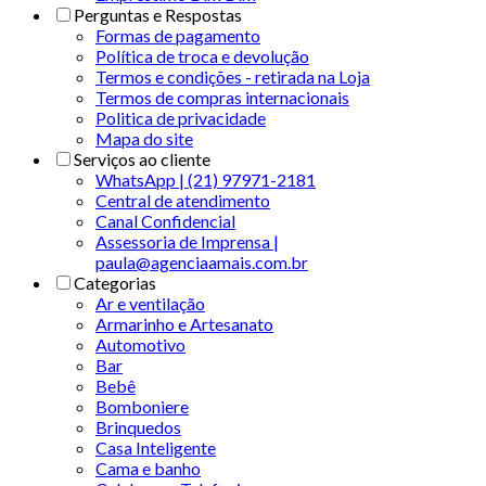
Perguntas e Respostas
Formas de pagamento
Política de troca e devolução
Termos e condições - retirada na Loja
Termos de compras internacionais
Politica de privacidade
Mapa do site
Serviços ao cliente
WhatsApp | (21) 97971-2181
Central de atendimento
Canal Confidencial
Assessoria de Imprensa |
paula@agenciaamais.com.br
Categorias
Ar e ventilação
Armarinho e Artesanato
Automotivo
Bar
Bebê
Bomboniere
Brinquedos
Casa Inteligente
Cama e banho