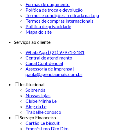
Formas de pagamento
Política de troca e devolução
Termos e condições - retirada na Loja
Termos de compras internacionais
Politica de privacidade
Mapa do site
Serviços ao cliente
WhatsApp | (21) 97971-2181
Central de atendimento
Canal Confidencial
Assessoria de Imprensa |
paula@agenciaamais.com.br
Institucional
Sobre nós
Nossas lojas
Clube Minha Le
Blog da Le
Trabalhe conosco
Serviço Financeiro
Cartão Le biscuit
Empréstimo Dim Dim