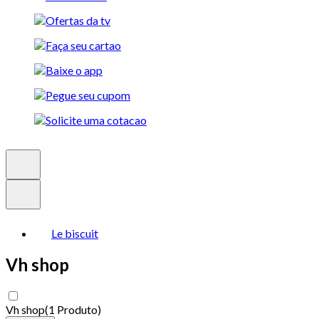
Le biscuit
Vh shop
Vh shop
(
1 Produto
)