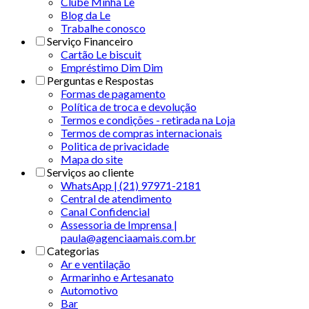
Clube Minha Le
Blog da Le
Trabalhe conosco
Serviço Financeiro
Cartão Le biscuit
Empréstimo Dim Dim
Perguntas e Respostas
Formas de pagamento
Política de troca e devolução
Termos e condições - retirada na Loja
Termos de compras internacionais
Politica de privacidade
Mapa do site
Serviços ao cliente
WhatsApp | (21) 97971-2181
Central de atendimento
Canal Confidencial
Assessoria de Imprensa |
paula@agenciaamais.com.br
Categorias
Ar e ventilação
Armarinho e Artesanato
Automotivo
Bar