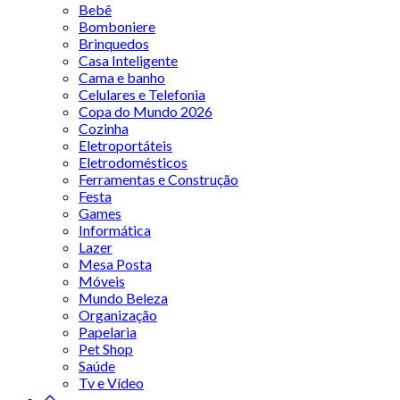
Bebê
Bomboniere
Brinquedos
Casa Inteligente
Cama e banho
Celulares e Telefonia
Copa do Mundo 2026
Cozinha
Eletroportáteis
Eletrodomésticos
Ferramentas e Construção
Festa
Games
Informática
Lazer
Mesa Posta
Móveis
Mundo Beleza
Organização
Papelaria
Pet Shop
Saúde
Tv e Vídeo