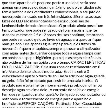
que é um aparelho de pequeno porte o uso ideal seria para
apenas uma pessoa ou duas no máximo, pois o ventilador não
tem a potencia dos ventiladores convencionais, o seu jato de
nevoa pode ser usado em três intensidades diferente, as suas
luzes de LED são mais notadas no escuro , pois são de
luminosidade de baixa intensidade.O produto ainda possui um
temporizador, que pode ser usado de forma mais eficiente
usando um time de 2,5 e 12 horas de usos continuo, lembrando
que pode ser usado gelo ao invés de agua, para que o ar fique
mais gelado. Use apenas agua limpa para que os filtros da
nevoa não fiquem entupidos, sempre que usar o climatizador
com agua , antes de guardar despeje toda a agua e limpe com
um paninho ou papel higiênico , para que as peças eletrônicas
não oxidem de forma rápida com o tempo.CARACTERÍSTICAS
DO CLIMATIZADOR:- Cria uma zona de resfriamento em 8
m².- Vento de intensidade moderada.- Escolha entre 3
velocidades e ajuste o fluxo de ar.- Basta adicionar água gelada
ou gelo.- Não foi projetado para esfriar uma sala inteira.- O
produto não é totalmente impermeável, é proibido molhar ou
despejar agua em cima dele.- A corrente de saída de energia
tem que ser igual ou maior que 2A.- Se ligado ao computador ou
notebook o fornecimento de energia para o aparelho é
insuficiente.ESPECIFICAÇÕES:- Potência: 10w.- Capacidade
do tanque de água: 600 ml.- Tamanho: 26 cm x 21 cm x 9 cm.-