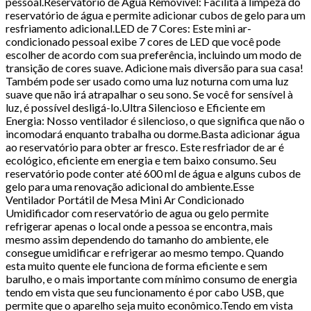
pessoal.Reservatório de Água Removível: Facilita a limpeza do
reservatório de água e permite adicionar cubos de gelo para um
resfriamento adicional.LED de 7 Cores: Este mini ar-
condicionado pessoal exibe 7 cores de LED que você pode
escolher de acordo com sua preferência, incluindo um modo de
transição de cores suave. Adicione mais diversão para sua casa!
Também pode ser usado como uma luz noturna com uma luz
suave que não irá atrapalhar o seu sono. Se você for sensível à
luz, é possível desligá-lo.Ultra Silencioso e Eficiente em
Energia: Nosso ventilador é silencioso, o que significa que não o
incomodará enquanto trabalha ou dorme.Basta adicionar água
ao reservatório para obter ar fresco. Este resfriador de ar é
ecológico, eficiente em energia e tem baixo consumo. Seu
reservatório pode conter até 600 ml de água e alguns cubos de
gelo para uma renovação adicional do ambiente.Esse
Ventilador Portátil de Mesa Mini Ar Condicionado
Umidificador com reservatório de agua ou gelo permite
refrigerar apenas o local onde a pessoa se encontra, mais
mesmo assim dependendo do tamanho do ambiente, ele
consegue umidificar e refrigerar ao mesmo tempo. Quando
esta muito quente ele funciona de forma eficiente e sem
barulho, e o mais importante com mínimo consumo de energia
tendo em vista que seu funcionamento é por cabo USB, que
permite que o aparelho seja muito econômico.Tendo em vista