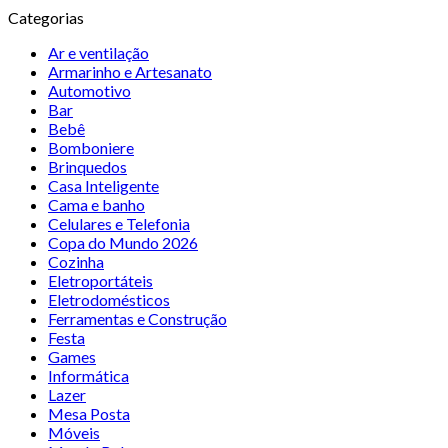
Categorias
Ar e ventilação
Armarinho e Artesanato
Automotivo
Bar
Bebê
Bomboniere
Brinquedos
Casa Inteligente
Cama e banho
Celulares e Telefonia
Copa do Mundo 2026
Cozinha
Eletroportáteis
Eletrodomésticos
Ferramentas e Construção
Festa
Games
Informática
Lazer
Mesa Posta
Móveis