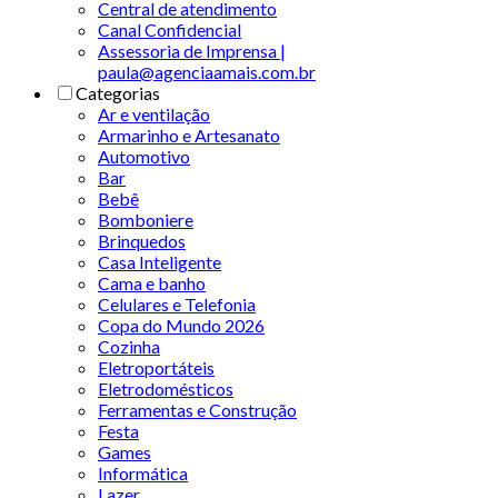
Central de atendimento
Canal Confidencial
Assessoria de Imprensa |
paula@agenciaamais.com.br
Categorias
Ar e ventilação
Armarinho e Artesanato
Automotivo
Bar
Bebê
Bomboniere
Brinquedos
Casa Inteligente
Cama e banho
Celulares e Telefonia
Copa do Mundo 2026
Cozinha
Eletroportáteis
Eletrodomésticos
Ferramentas e Construção
Festa
Games
Informática
Lazer