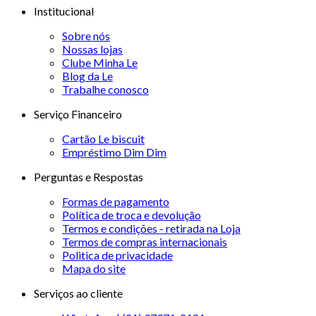
Institucional
Sobre nós
Nossas lojas
Clube Minha Le
Blog da Le
Trabalhe conosco
Serviço Financeiro
Cartão Le biscuit
Empréstimo Dim Dim
Perguntas e Respostas
Formas de pagamento
Política de troca e devolução
Termos e condições - retirada na Loja
Termos de compras internacionais
Politica de privacidade
Mapa do site
Serviços ao cliente