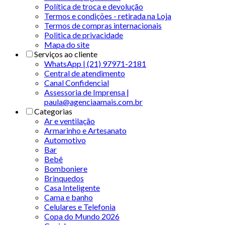
Política de troca e devolução
Termos e condições - retirada na Loja
Termos de compras internacionais
Politica de privacidade
Mapa do site
Serviços ao cliente
WhatsApp | (21) 97971-2181
Central de atendimento
Canal Confidencial
Assessoria de Imprensa |
paula@agenciaamais.com.br
Categorias
Ar e ventilação
Armarinho e Artesanato
Automotivo
Bar
Bebê
Bomboniere
Brinquedos
Casa Inteligente
Cama e banho
Celulares e Telefonia
Copa do Mundo 2026