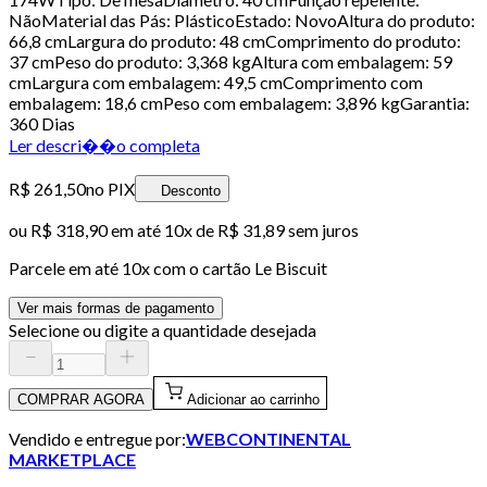
NãoMaterial das Pás: PlásticoEstado: NovoAltura do produto:
66,8 cmLargura do produto: 48 cmComprimento do produto:
37 cmPeso do produto: 3,368 kgAltura com embalagem: 59
cmLargura com embalagem: 49,5 cmComprimento com
embalagem: 18,6 cmPeso com embalagem: 3,896 kgGarantia:
360 Dias
Ler descri��o completa
R$ 261,50
no PIX
Desconto
ou
R$ 318,90
em até
10x de R$ 31,89 sem juros
Parcele em até
10
x com o cartão
Le Biscuit
Ver mais formas de pagamento
Selecione ou digite a quantidade desejada
COMPRAR AGORA
Adicionar ao carrinho
Vendido e entregue por:
WEBCONTINENTAL
MARKETPLACE