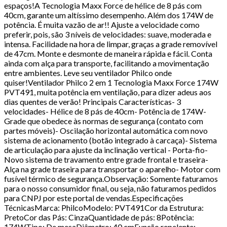
espaços!A Tecnologia Maxx Force de hélice de 8 pás com
40cm, garante um altíssimo desempenho. Além dos 174W de
potência. É muita vazão de ar!! Ajuste a velocidade como
preferir, pois, são 3 níveis de velocidades: suave, moderada e
intensa. Facilidade na hora de limpar, graças a grade removível
de 47cm. Monte e desmonte de maneira rápida e fácil. Conta
ainda com alça para transporte, facilitando a movimentação
entre ambientes. Leve seu ventilador Philco onde
quiser!Ventilador Philco 2 em 1 Tecnologia Maxx Force 174W
PVT491, muita potência em ventilação, para dizer adeus aos
dias quentes de verão! Principais Características- 3
velocidades- Hélice de 8 pás de 40cm- Potência de 174W-
Grade que obedece às normas de segurança (contato com
partes móveis)- Oscilação horizontal automática com novo
sistema de acionamento (botão integrado à carcaça)- Sistema
de articulação para ajuste da inclinação vertical - Porta-fio-
Novo sistema de travamento entre grade frontal e traseira-
Alça na grade traseira para transportar o aparelho- Motor com
fusível térmico de segurança.Observação: Somente faturamos
para o nosso consumidor final, ou seja, não faturamos pedidos
para CNPJ por este portal de vendas.Especificações
TécnicasMarca: PhilcoModelo: PVT491Cor da Estrutura:
PretoCor das Pás: CinzaQuantidade de pás: 8Potência:
174WTipo: De mesaDiâmetro: 40 cmFunção repelente: