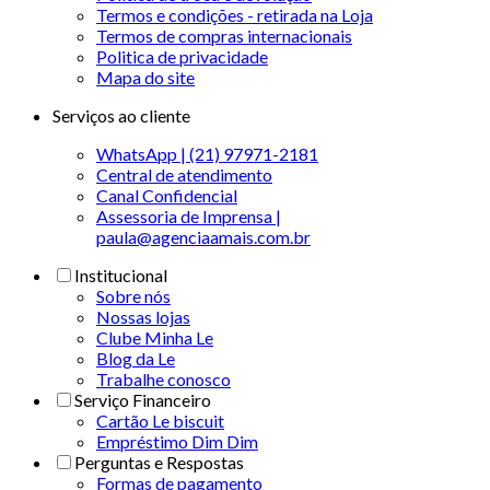
Termos e condições - retirada na Loja
Termos de compras internacionais
Politica de privacidade
Mapa do site
Serviços ao cliente
WhatsApp | (21) 97971-2181
Central de atendimento
Canal Confidencial
Assessoria de Imprensa |
paula@agenciaamais.com.br
Institucional
Sobre nós
Nossas lojas
Clube Minha Le
Blog da Le
Trabalhe conosco
Serviço Financeiro
Cartão Le biscuit
Empréstimo Dim Dim
Perguntas e Respostas
Formas de pagamento