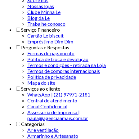
Sobre nós
Nossas lojas
Clube Minha Le
Blog da Le
Trabalhe conosco
Serviço Financeiro
Cartão Le biscuit
Empréstimo Dim Dim
Perguntas e Respostas
Formas de pagamento
Política de troca e devolução
Termos e condições - retirada na Loja
Termos de compras internacionais
Politica de privacidade
Mapa do site
Serviços ao cliente
WhatsApp | (21) 97971-2181
Central de atendimento
Canal Confidencial
Assessoria de Imprensa |
paula@agenciaamais.com.br
Categorias
Ar e ventilação
Armarinho e Artesanato