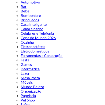
Automotivo
Bar
Bebê
Bomboniere
Brinquedos
Casa Inteligente
Cama e banho
Celulares e Telefonia
Copa do Mundo 2026
Cozinha
Eletroportáteis
Eletrodomésticos
Ferramentas e Construção
Festa
Games
Informática
Lazer
Mesa Posta
Móveis
Mundo Beleza
Organização
Papelaria
Pet Shop
Saúde