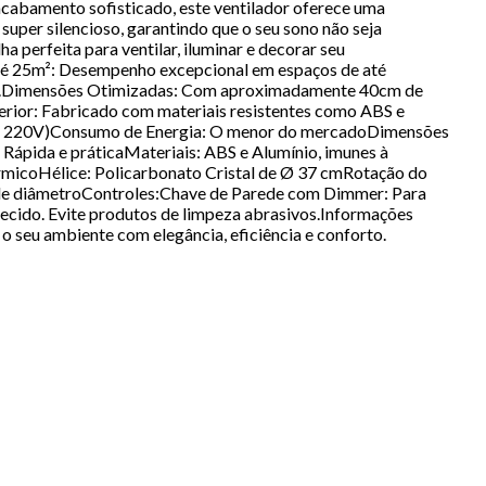
acabamento sofisticado, este ventilador oferece uma
super silencioso, garantindo que o seu sono não seja
perfeita para ventilar, iluminar e decorar seu
até 25m²: Desempenho excepcional em espaços de até
ncia.Dimensões Otimizadas: Com aproximadamente 40cm de
perior: Fabricado com materiais resistentes como ABS e
10V / 220V)Consumo de Energia: O menor do mercadoDimensões
: Rápida e práticaMateriais: ABS e Alumínio, imunes à
rmicoHélice: Policarbonato Cristal de Ø 37 cmRotação do
 de diâmetroControles:Chave de Parede com Dimmer: Para
ecido. Evite produtos de limpeza abrasivos.Informações
seu ambiente com elegância, eficiência e conforto.