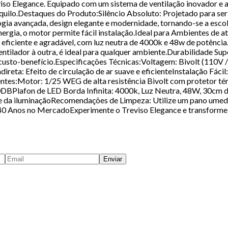
iso Elegance. Equipado com um sistema de ventilação inovador e 
nquilo.Destaques do Produto:Silêncio Absoluto: Projetado para ser 
 avançada, design elegante e modernidade, tornando-se a escolha 
gia, o motor permite fácil instalação.Ideal para Ambientes de 
 eficiente e agradável, com luz neutra de 4000k e 48w de potê
ntilador à outra, é ideal para qualquer ambiente.Durabilidade Su
e custo-benefício.Especificações Técnicas:Voltagem: Bivolt (1
eta: Efeito de circulação de ar suave e eficienteInstalação Fácil
es:Motor: 1/25 WEG de alta resistência Bivolt com protetor té
0DBPlafon de LED Borda Infinita: 4000k, Luz Neutra, 48W, 30cm
role da iluminaçãoRecomendações de Limpeza: Utilize um pano umed
 Anos no MercadoExperimente o Treviso Elegance e transforme o 
Enviar