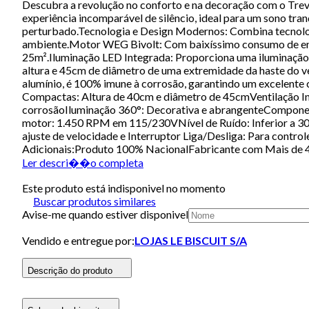
Descubra a revolução no conforto e na decoração com o Trev
experiência incomparável de silêncio, ideal para um sono tra
perturbado.Tecnologia e Design Modernos: Combina tecnologia
ambiente.Motor WEG Bivolt: Com baixíssimo consumo de ener
25m².Iluminação LED Integrada: Proporciona uma iluminação
altura e 45cm de diâmetro de uma extremidade da haste do ve
alumínio, é 100% imune à corrosão, garantindo um excelent
Compactas: Altura de 40cm e diâmetro de 45cmVentilação Indir
corrosãoIluminação 360°: Decorativa e abrangenteComponent
motor: 1.450 RPM em 115/230VNível de Ruído: Inferior a 3
ajuste de velocidade e Interruptor Liga/Desliga: Para cont
Adicionais:Produto 100% NacionalFabricante com Mais de 40
Ler descri��o completa
Este produto está indisponivel no momento
Buscar produtos similares
Avise-me quando estiver disponivel
Vendido e entregue por:
LOJAS LE BISCUIT S/A
Descrição do produto