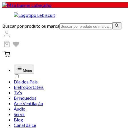
Buscar por produto ou marca
Menu
Dia dos Pais
Eletroportáteis
Tv's
Brinquedos
Ar e Ventilação
Áudio
Servir
Blog
Canal da Le