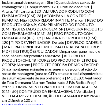
Inclui manual de montagem: Sim | Quantidade de caixas de
embalagem: 1 | Comprimento: 120 | Profundidade: 120 |
Altura: 48 | Largura: 120 | ALTURA DO PRODUTO COM
EMBALAGEM (CM): 26 | ACOMPANHA CONTROLE
REMOTO: Não | COR PREDOMINANTE: Marrom | PESO DO
PRODUTO (KG): 6,9 | COMPRIMENTO DO PRODUTO
(CM): 120 | ESTADO DE ORIGEM: SP | LARGURA PRODUTO
COM EMBALAGEM (CM): 35 | PESO PRODUTO COM
EMBALAGEM (KG): 7,2 | LARGURA DO PRODUTO (CM):
120 | TIPO DE VENTILADOR: De teto | DE VELOCIDADES: 3
| MATERIAL PRINCIPAL: MDF | MATERIAL PARA FILTRO:
MDF | INSTRUÇÕES/CUIDADOS: Limpar com pano macio e
seco, não utilizar produtos abrasivos. | ALTURA DO
PRODUTO (CM): 48 | CORES DO PRODUTO (FILTRO DE
CORES): Marrom | PRODUTO PRECISA DE MONTAGEM?:
Sim, a montagem é simples mas sugerimos a contratação do
nosso de montagem (para os CEPs em que o está disponível) ou
de algum experiente de sua preferência | MODELO: Ventilador
de Teto Dormamu Marrom Texturizado 3 Pás Rádica Freijó
220V | COMPRIMENTO PRODUTO COM EMBALAGEM
(CM): 50 | CONTEÚDO DA EMBALAGEM: 1 Ventilador |
VOLTAGEM: 220 | DESCRIÇÃO DO TAMANHO: Altura: 48
cm Diâmetro 120 cm
Ler descri��o completa