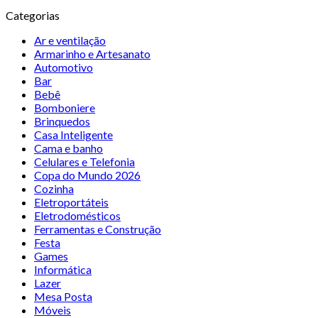
Categorias
Ar e ventilação
Armarinho e Artesanato
Automotivo
Bar
Bebê
Bomboniere
Brinquedos
Casa Inteligente
Cama e banho
Celulares e Telefonia
Copa do Mundo 2026
Cozinha
Eletroportáteis
Eletrodomésticos
Ferramentas e Construção
Festa
Games
Informática
Lazer
Mesa Posta
Móveis