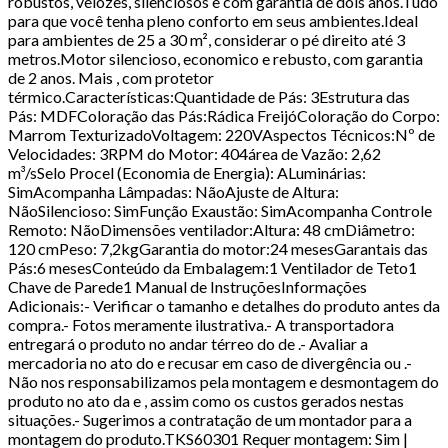
robustos, velozes, silenciosos e com garantia de dois anos.Tudo
para que você tenha pleno conforto em seus ambientes.Ideal
para ambientes de 25 a 30 m², considerar o pé direito até 3
metros.Motor silencioso, economico e rebusto, com garantia
de 2 anos. Mais , com protetor
térmico.Características:Quantidade de Pás: 3Estrutura das
Pás: MDFColoração das Pás:Rádica FreijóColoração do Corpo:
Marrom TexturizadoVoltagem: 220VAspectos Técnicos:Nº de
Velocidades: 3RPM do Motor: 404área de Vazão: 2,62
m³/sSelo Procel (Economia de Energia): ALuminárias:
SimAcompanha Lâmpadas: NãoAjuste de Altura:
NãoSilencioso: SimFunção Exaustão: SimAcompanha Controle
Remoto: NãoDimensões ventilador:Altura: 48 cmDiâmetro:
120 cmPeso: 7,2kgGarantia do motor:24 mesesGarantais das
Pás:6 mesesConteúdo da Embalagem:1 Ventilador de Teto1
Chave de Parede1 Manual de InstruçõesInformações
Adicionais:- Verificar o tamanho e detalhes do produto antes da
compra.- Fotos meramente ilustrativa.- A transportadora
entregará o produto no andar térreo do de .- Avaliar a
mercadoria no ato do e recusar em caso de divergência ou .-
Não nos responsabilizamos pela montagem e desmontagem do
produto no ato da e , assim como os custos gerados nestas
situações.- Sugerimos a contratação de um montador para a
montagem do produto.TKS60301 Requer montagem: Sim |