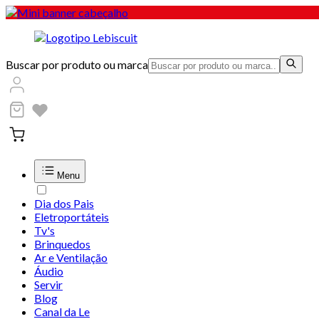
Buscar por produto ou marca
Menu
Dia dos Pais
Eletroportáteis
Tv's
Brinquedos
Ar e Ventilação
Áudio
Servir
Blog
Canal da Le