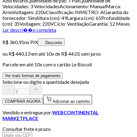
Azul escuroQuantidade de pás: 7 PásQuantidade de
Velocidades: 3 VelocidadesAcionamento: ManualMarca:
ArnoVoltagem: 220vClassificação INMETRO: AGarantia do
fornecedor: SimAltura (cm): 49Largura (cm): 65Profundidade
(cm): 35Voltagem: 220VCiclo: VentilaçãoGarantia: 12 Meses
Ler descri��o completa
R$ 360,91
no PIX
Desconto
ou
R$ 440,13
em até
10x de R$ 44,01 sem juros
Parcele em até
10
x com o cartão
Le Biscuit
Ver mais formas de pagamento
Selecione ou digite a quantidade desejada
COMPRAR AGORA
Adicionar ao carrinho
Vendido e entregue por:
WEBCONTINENTAL
MARKETPLACE
Consultar frete e prazo