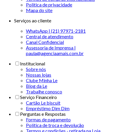
Politica de privacidade
Mapa do site
Serviços ao cliente
WhatsApp | (21) 97971-2181
Central de atendimento
Canal Confidencial
Assessoria de Imprensa |
paula@agenciaamais.com.br
Institucional
Sobre nós
Nossas lojas
Clube Minha Le
Blog da Le
Trabalhe conosco
Serviço Financeiro
Cartão Le biscuit
Empréstimo Dim Dim
Perguntas e Respostas
Formas de pagamento
Política de troca e devolução
Termos e condições - retirada na Loja