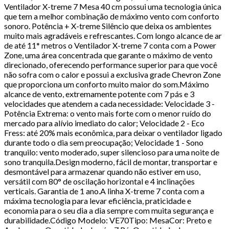
Ventilador X-treme 7 Mesa 40 cm possui uma tecnologia única
que tem a melhor combinação de máximo vento com conforto
sonoro. Potência + X-treme Silêncio que deixa os ambientes
muito mais agradáveis e refrescantes. Com longo alcance de ar
de até 11* metros o Ventilador X-treme 7 conta com a Power
Zone, uma área concentrada que garante o máximo de vento
direcionado, oferecendo performance superior para que você
não sofra com o calor e possui a exclusiva grade Chevron Zone
que proporciona um conforto muito maior do som.Máximo
alcance de vento, extremamente potente com 7 pás e 3
velocidades que atendem a cada necessidade: Velocidade 3 -
Potência Extrema: o vento mais forte com o menor ruído do
mercado para alívio imediato do calor; Velocidade 2 - Eco
Fress: até 20% mais econômica, para deixar o ventilador ligado
durante todo o dia sem preocupação; Velocidade 1 - Sono
tranquilo: vento moderado, super silencioso para uma noite de
sono tranquila.Design moderno, fácil de montar, transportar e
desmontável para armazenar quando não estiver em uso,
versátil com 80° de oscilação horizontal e 4 inclinações
verticais. Garantia de 1 ano.A linha X-treme 7 conta com a
máxima tecnologia para levar eficiência, praticidade e
economia para o seu dia a dia sempre com muita segurança e
durabilidade.Código Modelo: VE70Tipo: MesaCor: Preto e