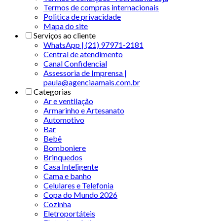
Termos de compras internacionais
Politica de privacidade
Mapa do site
Serviços ao cliente
WhatsApp | (21) 97971-2181
Central de atendimento
Canal Confidencial
Assessoria de Imprensa |
paula@agenciaamais.com.br
Categorias
Ar e ventilação
Armarinho e Artesanato
Automotivo
Bar
Bebê
Bomboniere
Brinquedos
Casa Inteligente
Cama e banho
Celulares e Telefonia
Copa do Mundo 2026
Cozinha
Eletroportáteis