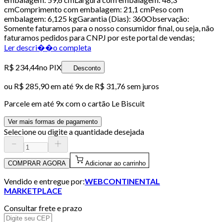
cmComprimento com embalagem: 21,1 cmPeso com
embalagem: 6,125 kgGarantia (Dias): 360Observação:
Somente faturamos para o nosso consumidor final, ou seja, não
faturamos pedidos para CNPJ por este portal de vendas;
Ler descri��o completa
R$ 234,44
no PIX
Desconto
ou
R$ 285,90
em até
9x de R$ 31,76 sem juros
Parcele em até
9
x com o cartão
Le Biscuit
Ver mais formas de pagamento
Selecione ou digite a quantidade desejada
COMPRAR AGORA
Adicionar ao carrinho
Vendido e entregue por:
WEBCONTINENTAL
MARKETPLACE
Consultar frete e prazo