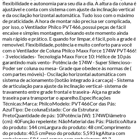
flexibilidade e autonomia para seu dia a dia. A altura da coluna é
ajustável e conta com sistema com ajuste da inclinação vertical
e da oscilação horizontal automática. Tudo isso com o máximo
de praticidade. A hora de montar não precisa ser complicada,
por isso, o Ventilador Philco PVT466, possui peças de fácil
encaixe e simples montagem, deixando este momento ainda
mais rápido e prático. E quando for limpar, é fácil, pois a grade é
removível. Flexibilidade, potência e muito conforto para você
com o Ventilador de Coluna Philco Maxx Force 174W PVT466!
- 3 velocidades- Tecnologia Maxx Force 10: Hélice de 10 pás
garantindo mais vento- Potência de 174W - Super Silencioso-
Poder ser coluna ou mesa- Grade que obedece às normas de (
com partes móveis)- Oscilação horizontal automática com
sistema de acionamento (botão integrado à carcaça) - Sistema
de articulação para ajuste da inclinação vertical- sistema de
travamento entre grade frontal e traseira- Alça na grade
traseira para transportar o aparelho.Especificações
Técnicas:Marca: PhilcoModelo: PVT466Cor das Pás:
AzulTipo: De colunaEstado: Cor da Estrutura:
PretoQuantidade de pás: 10Potência (W): 174WDiâmetro
(cm): 40Função repelente: NãoMaterial das Pás: PlásticoAltura
do produto: 144 cmLargura do produto: 48 cmComprimento
do produto: 40,5 cmPeso do produto: 5,593 kgAltura com
embalagem: 59,6 cmLargura com embalagem: 48,3