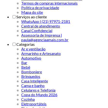
Termos de compras internacionais
Politica de privacidade
Mapa do site
Serviços ao cliente
WhatsApp | (21) 97971-2181
Central de atendimento
Canal Confidencial
Assessoria de Imprensa |
paula@agenciaamais.com.br
Categorias
Ar e ventilação
Armarinho e Artesanato
Automotivo
Bar
Bebê
Bomboniere
Brinquedos
Casa Inteligente
Cama e banho
Celulares e Telefonia
Copa do Mundo 2026
Cozinha
Eletroportáteis