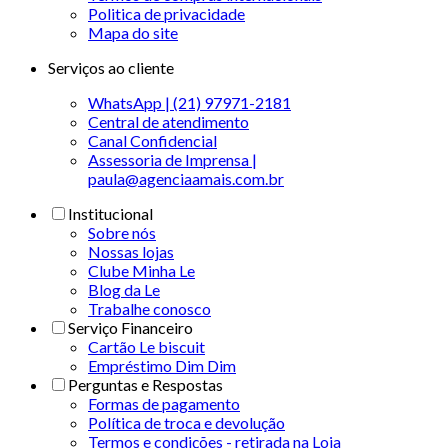
Politica de privacidade
Mapa do site
Serviços ao cliente
WhatsApp | (21) 97971-2181
Central de atendimento
Canal Confidencial
Assessoria de Imprensa |
paula@agenciaamais.com.br
Institucional
Sobre nós
Nossas lojas
Clube Minha Le
Blog da Le
Trabalhe conosco
Serviço Financeiro
Cartão Le biscuit
Empréstimo Dim Dim
Perguntas e Respostas
Formas de pagamento
Política de troca e devolução
Termos e condições - retirada na Loja