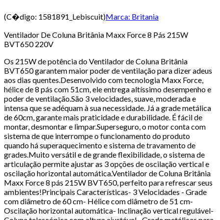
(C�digo:
1581891_Lebiscuit
)
Marca:
Britania
Ventilador De Coluna Britânia Maxx Force 8 Pás 215W
BVT650 220V
Os 215W de potência do Ventilador de Coluna Britânia
BVT650 garantem maior poder de ventilação para dizer adeus
aos dias quentes.Desenvolvido com tecnologia Maxx Force,
hélice de 8 pás com 51cm, ele entrega altíssimo desempenho e
poder de ventilação.São 3 velocidades, suave, moderada e
intensa que se adéquam à sua necessidade. Já a grade metálica
de 60cm, garante mais praticidade e durabilidade. É fácil de
montar, desmontar e limpar.Superseguro, o motor conta com
sistema de que interrompe o funcionamento do produto
quando há superaquecimento e sistema de travamento de
grades.Muito versátil e de grande flexibilidade, o sistema de
articulação permite ajustar as 3 opções de oscilação vertical e
oscilação horizontal automática.Ventilador de Coluna Britânia
Maxx Force 8 pás 215W BVT650, perfeito para refrescar seus
ambientes!Principais Características- 3 Velocidades - Grade
com diâmetro de 60 cm- Hélice com diâmetro de 51 cm-
Oscilação horizontal automática- Inclinação vertical regulável-
Coluna telescópica com altura ajustável.- Grade metálicas para