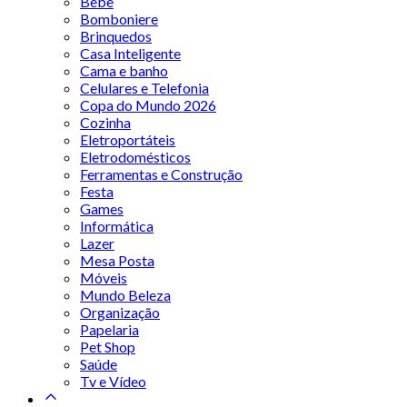
Bebê
Bomboniere
Brinquedos
Casa Inteligente
Cama e banho
Celulares e Telefonia
Copa do Mundo 2026
Cozinha
Eletroportáteis
Eletrodomésticos
Ferramentas e Construção
Festa
Games
Informática
Lazer
Mesa Posta
Móveis
Mundo Beleza
Organização
Papelaria
Pet Shop
Saúde
Tv e Vídeo