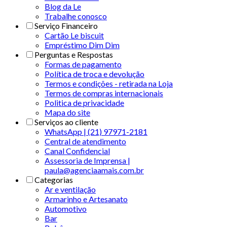
Blog da Le
Trabalhe conosco
Serviço Financeiro
Cartão Le biscuit
Empréstimo Dim Dim
Perguntas e Respostas
Formas de pagamento
Política de troca e devolução
Termos e condições - retirada na Loja
Termos de compras internacionais
Politica de privacidade
Mapa do site
Serviços ao cliente
WhatsApp | (21) 97971-2181
Central de atendimento
Canal Confidencial
Assessoria de Imprensa |
paula@agenciaamais.com.br
Categorias
Ar e ventilação
Armarinho e Artesanato
Automotivo
Bar