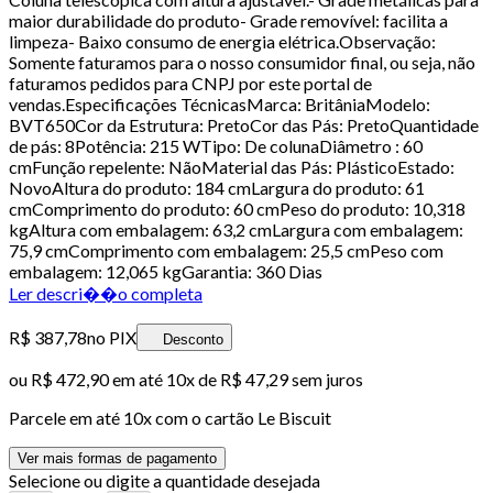
maior durabilidade do produto- Grade removível: facilita a
limpeza- Baixo consumo de energia elétrica.Observação:
Somente faturamos para o nosso consumidor final, ou seja, não
faturamos pedidos para CNPJ por este portal de
vendas.Especificações TécnicasMarca: BritâniaModelo:
BVT650Cor da Estrutura: PretoCor das Pás: PretoQuantidade
de pás: 8Potência: 215 WTipo: De colunaDiâmetro : 60
cmFunção repelente: NãoMaterial das Pás: PlásticoEstado:
NovoAltura do produto: 184 cmLargura do produto: 61
cmComprimento do produto: 60 cmPeso do produto: 10,318
kgAltura com embalagem: 63,2 cmLargura com embalagem:
75,9 cmComprimento com embalagem: 25,5 cmPeso com
embalagem: 12,065 kgGarantia: 360 Dias
Ler descri��o completa
R$ 387,78
no PIX
Desconto
ou
R$ 472,90
em até
10x de R$ 47,29 sem juros
Parcele em até
10
x com o cartão
Le Biscuit
Ver mais formas de pagamento
Selecione ou digite a quantidade desejada