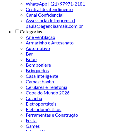
WhatsApp | (21) 97971-2181
Central de atendimento
Canal Confidencial
Assessoria de Imprensa |
paula@agenciaamais.com.br
Categorias
Ar e ventilação
Armarinho e Artesanato
Automotivo
Bar
Bebê
Bomboniere
Brinquedos
Casa Inteligente
Cama e banho
Celulares e Telefonia
Copa do Mundo 2026
Cozinha
Eletroportáteis
Eletrodomésticos
Ferramentas e Construção
Festa
Games