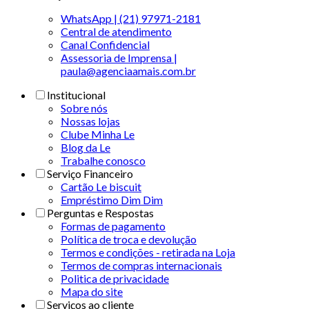
WhatsApp | (21) 97971-2181
Central de atendimento
Canal Confidencial
Assessoria de Imprensa |
paula@agenciaamais.com.br
Institucional
Sobre nós
Nossas lojas
Clube Minha Le
Blog da Le
Trabalhe conosco
Serviço Financeiro
Cartão Le biscuit
Empréstimo Dim Dim
Perguntas e Respostas
Formas de pagamento
Política de troca e devolução
Termos e condições - retirada na Loja
Termos de compras internacionais
Politica de privacidade
Mapa do site
Serviços ao cliente