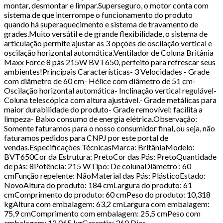
montar, desmontar e limpar.Superseguro, o motor conta com
sistema de que interrompe o funcionamento do produto
quando há superaquecimento e sistema de travamento de
grades.Muito versátil e de grande flexibilidade, o sistema de
articulação permite ajustar as 3 opções de oscilação vertical e
oscilação horizontal automática.Ventilador de Coluna Britânia
Maxx Force 8 pás 215W BVT650, perfeito para refrescar seus
ambientes!Principais Características- 3 Velocidades - Grade
com diâmetro de 60 cm- Hélice com diâmetro de 51 cm-
Oscilação horizontal automática- Inclinação vertical regulável-
Coluna telescópica com altura ajustável.- Grade metálicas para
maior durabilidade do produto- Grade removível: facilita a
limpeza- Baixo consumo de energia elétrica.Observação:
Somente faturamos para o nosso consumidor final, ou seja, não
faturamos pedidos para CNPJ por este portal de
vendas.Especificações TécnicasMarca: BritâniaModelo:
BVT650Cor da Estrutura: PretoCor das Pás: PretoQuantidade
de pás: 8Potência: 215 WTipo: De colunaDiâmetro : 60
cmFunção repelente: NãoMaterial das Pás: PlásticoEstado:
NovoAltura do produto: 184 cmLargura do produto: 61
cmComprimento do produto: 60 cmPeso do produto: 10,318
kgAltura com embalagem: 63,2 cmLargura com embalagem:
75,9 cmComprimento com embalagem: 25,5 cmPeso com
embalagem: 12,065 kgGarantia: 360 Dias