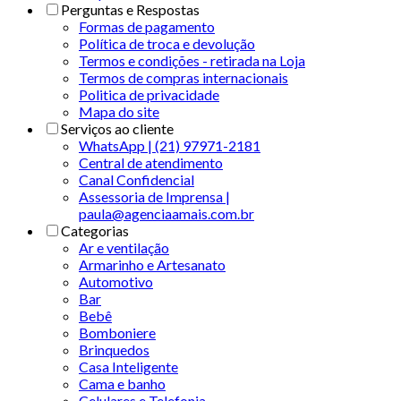
Perguntas e Respostas
Formas de pagamento
Política de troca e devolução
Termos e condições - retirada na Loja
Termos de compras internacionais
Politica de privacidade
Mapa do site
Serviços ao cliente
WhatsApp | (21) 97971-2181
Central de atendimento
Canal Confidencial
Assessoria de Imprensa |
paula@agenciaamais.com.br
Categorias
Ar e ventilação
Armarinho e Artesanato
Automotivo
Bar
Bebê
Bomboniere
Brinquedos
Casa Inteligente
Cama e banho
Celulares e Telefonia