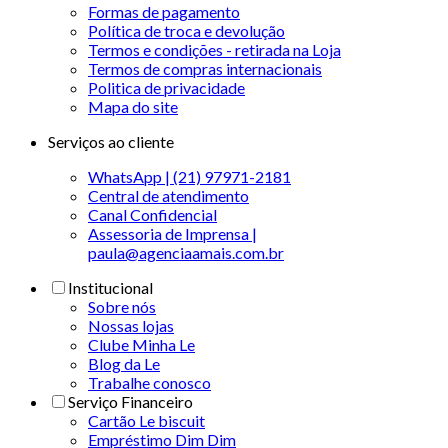
Formas de pagamento
Política de troca e devolução
Termos e condições - retirada na Loja
Termos de compras internacionais
Politica de privacidade
Mapa do site
Serviços ao cliente
WhatsApp | (21) 97971-2181
Central de atendimento
Canal Confidencial
Assessoria de Imprensa |
paula@agenciaamais.com.br
Institucional
Sobre nós
Nossas lojas
Clube Minha Le
Blog da Le
Trabalhe conosco
Serviço Financeiro
Cartão Le biscuit
Empréstimo Dim Dim