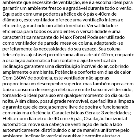
ambiente que necessite de ventilação, ele é a escolha ideal para
garantir um ambiente fresco e agradável durante todo o verão.
Equipado com uma poderosa hélice de 6 pás e 40cm de
diâmetro, este ventilador oferece uma ventilação intensa e
eficiente, garantindo um alívio imediato. Versatilidade e
eficiência para todos os ambientes A versatilidade é uma
característica marcante do Maxx Force! Pode ser utilizado
como ventilador de parede, mesa ou coluna, adaptando-se
perfeitamente às necessidades do seu espaço. Sua coluna
telescópica ajustável permite uma altura de até 42cm, enquanto
a oscilação automática horizontal e o ajuste vertical da
inclinação garantem uma distribuição incrível do ar, cobrindo
amplamente o ambiente. Potência e conforto em dias de calor
Com 160W de potência, este ventilador não apenas
proporciona um desempenho superior, mas também opera com
baixo consumo de energia elétrica e emite baixo nível de ruído,
tornando-o ideal para uso em qualquer momento do dia ou da
noite. Além disso, possui grade removível, que facilita a limpeza
e garante que ele esteja sempre livre de poeira e funcionando
com máxima eficiência. Características Gerais: 3 velocidades;
Hélice com diâmetro de 40 cm e 6 pás; Oscilação horizontal
automática: move sua cabeça de ventilação de lado a lado
automaticamente, distribuindo o ar de maneira uniforme pelo
ambiente; Inclinação vertical regulável: permite ajustar o