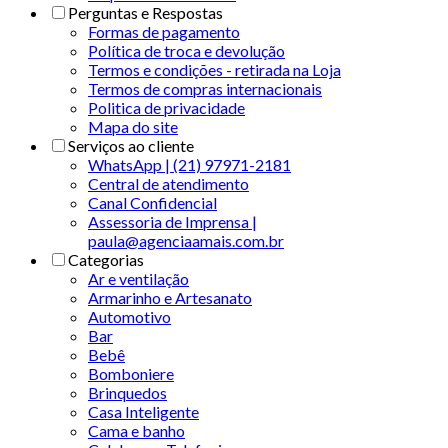
Perguntas e Respostas
Formas de pagamento
Política de troca e devolução
Termos e condições - retirada na Loja
Termos de compras internacionais
Politica de privacidade
Mapa do site
Serviços ao cliente
WhatsApp | (21) 97971-2181
Central de atendimento
Canal Confidencial
Assessoria de Imprensa |
paula@agenciaamais.com.br
Categorias
Ar e ventilação
Armarinho e Artesanato
Automotivo
Bar
Bebê
Bomboniere
Brinquedos
Casa Inteligente
Cama e banho