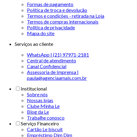
Formas de pagamento
Política de troca e devolução
Termos e condições - retirada na Loja
Termos de compras internacionais
Politica de privacidade
Mapa do site
Serviços ao cliente
WhatsApp | (21) 97971-2181
Central de atendimento
Canal Confidencial
Assessoria de Imprensa |
paula@agenciaamais.com.br
Institucional
Sobre nós
Nossas lojas
Clube Minha Le
Blog da Le
Trabalhe conosco
Serviço Financeiro
Cartão Le biscuit
Empréstimo Dim Dim