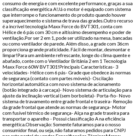
consumo de energia e com excelente performance, graças a sua
classificação energética A!Já o motor é equipado com sistema
que interrompe o funcionamento do produto quando houver
superaquecimento e sistema de trava das grades.Outro recurso
é a incrível tecnologia Maxx Force do BVT301, conta com
Hélice de 6 pás com 30 cm e altíssimo desempenho e poder de
ventilação.Por ser 2 em 1, pode ser utilizado na mesa, bancadas
ou como ventilador de parede. Além disso, a grade com 36cm
proporciona grande praticidade. Fácil de montar, desmontar e
limpar!Para um ambiente refrescante, longe do clima quente e
abafado, conte com o Ventilador Britânia 2 em 1 Tecnologia
Maxx Force 60W BVT301!Principais Características- 3
velocidades- Hélice com 6 pás- Grade que obedece às normas
de segurança (contato com partes móveis)- Oscilação
horizontal automática com novo sistema de acionamento
(botão integrado à carcaça)- Novo sistema de articulação para
ajuste da inclinação vertical (sem borboleta)- Porta-fio- Novo
sistema de travamento entre grade frontal e traseira- Remoção
da grade frontal que atende as normas de segurança- Motor
com fusível térmico de segurança- Alça na grade traseira para
transportar o aparelho - Possui classificação A na eficiência
energética.Observação: Somente faturamos para o nosso
consumidor final, ou seja, não faturamos pedidos para CNPJ
por este portal de vendas.Especificações TécnicasMarca: