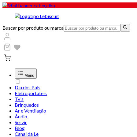
Buscar por produto ou marca
Menu
Dia dos Pais
Eletroportáteis
Tv's
Brinquedos
Ar e Ventilação
Áudio
Servir
Blog
Canal da Le