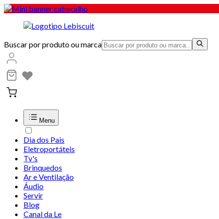
Buscar por produto ou marca
Menu
Dia dos Pais
Eletroportáteis
Tv's
Brinquedos
Ar e Ventilação
Áudio
Servir
Blog
Canal da Le