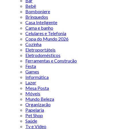
Bar
Bebê
Bomboniere
Brinquedos
Casa Inteligente
Cama e banho
Celulares e Telefonia
Copa do Mundo 2026
Cozinha
Eletroportáteis
Eletrodomésticos
Ferramentas e Construção
Festa
Games
Informática
Lazer
Mesa Posta
Móveis
Mundo Beleza
Organização
Papelaria
Pet Shop
Saúde
Tv e Vídeo