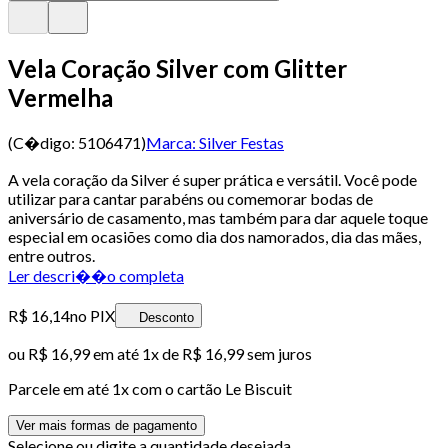
Vela Coração Silver com Glitter
Vermelha
(C�digo:
5106471
)
Marca:
Silver Festas
A vela coração da Silver é super prática e versátil. Você pode
utilizar para cantar parabéns ou comemorar bodas de
aniversário de casamento, mas também para dar aquele toque
especial em ocasiões como dia dos namorados, dia das mães,
entre outros.
Ler descri��o completa
R$ 16,14
no PIX
Desconto
ou
R$ 16,99
em até 1x de
R$ 16,99
sem juros
Parcele em até
1
x com o cartão
Le Biscuit
Ver mais formas de pagamento
Selecione ou digite a quantidade desejada