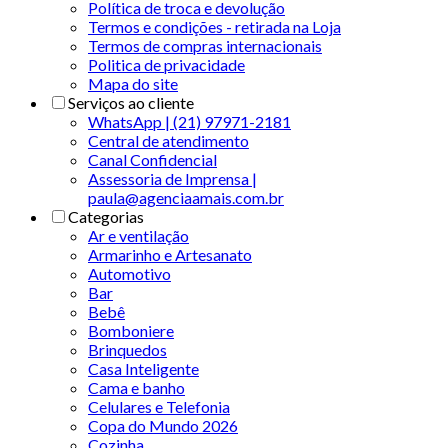
Política de troca e devolução
Termos e condições - retirada na Loja
Termos de compras internacionais
Politica de privacidade
Mapa do site
Serviços ao cliente
WhatsApp | (21) 97971-2181
Central de atendimento
Canal Confidencial
Assessoria de Imprensa |
paula@agenciaamais.com.br
Categorias
Ar e ventilação
Armarinho e Artesanato
Automotivo
Bar
Bebê
Bomboniere
Brinquedos
Casa Inteligente
Cama e banho
Celulares e Telefonia
Copa do Mundo 2026
Cozinha