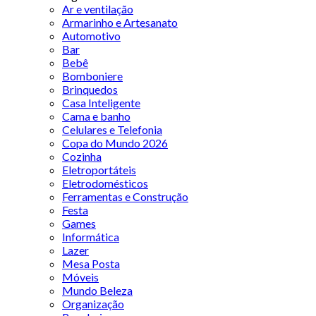
Ar e ventilação
Armarinho e Artesanato
Automotivo
Bar
Bebê
Bomboniere
Brinquedos
Casa Inteligente
Cama e banho
Celulares e Telefonia
Copa do Mundo 2026
Cozinha
Eletroportáteis
Eletrodomésticos
Ferramentas e Construção
Festa
Games
Informática
Lazer
Mesa Posta
Móveis
Mundo Beleza
Organização