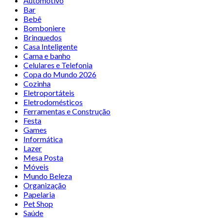
Automotivo
Bar
Bebê
Bomboniere
Brinquedos
Casa Inteligente
Cama e banho
Celulares e Telefonia
Copa do Mundo 2026
Cozinha
Eletroportáteis
Eletrodomésticos
Ferramentas e Construção
Festa
Games
Informática
Lazer
Mesa Posta
Móveis
Mundo Beleza
Organização
Papelaria
Pet Shop
Saúde