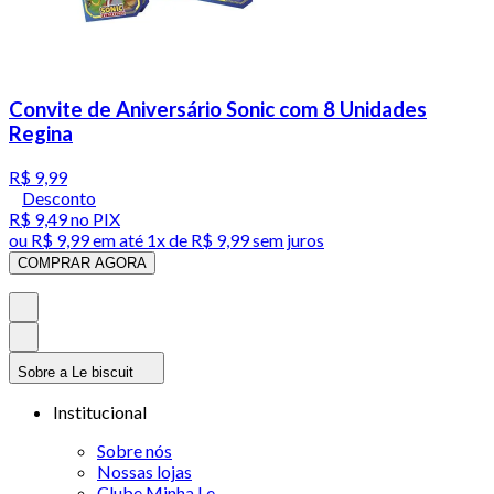
Convite de Aniversário Sonic com 8 Unidades
Regina
R$ 9,99
Desconto
R$ 9,49
no PIX
ou
R$ 9,99
em até 1x de
R$ 9,99
sem juros
COMPRAR AGORA
Sobre a Le biscuit
Institucional
Sobre nós
Nossas lojas
Clube Minha Le