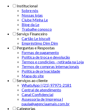
Institucional
Sobre nós
Nossas lojas
Clube Minha Le
Blog da Le
Trabalhe conosco
Serviço Financeiro
Cartão Le biscuit
Empréstimo Dim Dim
Perguntas e Respostas
Formas de pagamento
Política de troca e devolução
Termos e condições - retirada na Loja
Termos de compras internacionais
Politica de privacidade
Mapa do site
Serviços ao cliente
WhatsApp | (21) 97971-2181
Central de atendimento
Canal Confidencial
Assessoria de Imprensa |
paula@agenciaamais.com.br
Categorias