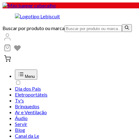
Buscar por produto ou marca
Menu
Dia dos Pais
Eletroportáteis
Tv's
Brinquedos
Ar e Ventilação
Áudio
Servir
Blog
Canal da Le