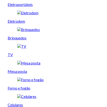
Eletroportáteis
Eletrodom
Brinquedos
TV
Mesa posta
Forno e fogão
Celulares