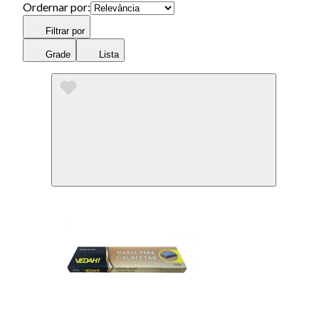
Ordernar por:
Filtrar por
Grade
Lista