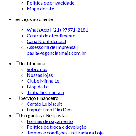
Politica de privacidade
Mapa do site
Serviços ao cliente
WhatsApp | (21) 97971-2181
Central de atendimento
Canal Confidencial
Assessoria de Imprensa |
paula@agenciaamais.com.br
Institucional
Sobre nós
Nossas lojas
Clube Minha Le
Blog da Le
Trabalhe conosco
Serviço Financeiro
Cartão Le biscuit
Empréstimo Dim Dim
Perguntas e Respostas
Formas de pagamento
Política de troca e devolução
Termos e condições - retirada na Loja