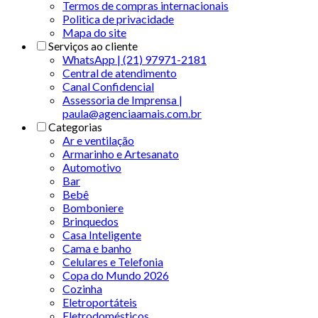
Termos de compras internacionais
Politica de privacidade
Mapa do site
Serviços ao cliente
WhatsApp | (21) 97971-2181
Central de atendimento
Canal Confidencial
Assessoria de Imprensa |
paula@agenciaamais.com.br
Categorias
Ar e ventilação
Armarinho e Artesanato
Automotivo
Bar
Bebê
Bomboniere
Brinquedos
Casa Inteligente
Cama e banho
Celulares e Telefonia
Copa do Mundo 2026
Cozinha
Eletroportáteis
Eletrodomésticos