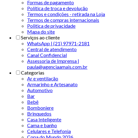
Formas de pagamento
Política de troca e devolução
Termos e condições - retirada na Loja
Termos de compras internacionais
Politica de privacidade
Mapa do site
Serviços ao cliente
WhatsApp | (21) 97971-2181
Central de atendimento
Canal Confidencial
Assessoria de Imprensa |
paula@agenciaamais.com.br
Categorias
Ar e ventilação
Armarinho e Artesanato
Automotivo
Bar
Bebê
Bomboniere
Brinquedos
Casa Inteligente
Cama e banho
Celulares e Telefonia
Copa do Mundo 2026