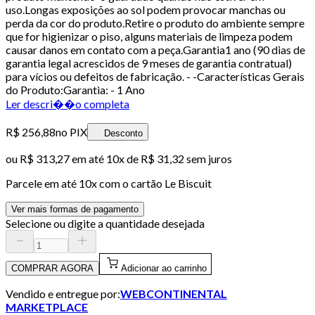
uso.Longas exposições ao sol podem provocar manchas ou
perda da cor do produto.Retire o produto do ambiente sempre
que for higienizar o piso, alguns materiais de limpeza podem
causar danos em contato com a peça.Garantia1 ano (90 dias de
garantia legal acrescidos de 9 meses de garantia contratual)
para vícios ou defeitos de fabricação. - -Características Gerais
do Produto:Garantia: - 1 Ano
Ler descri��o completa
R$ 256,88
no PIX
Desconto
ou
R$ 313,27
em até
10x de R$ 31,32 sem juros
Parcele em até
10
x com o cartão
Le Biscuit
Ver mais formas de pagamento
Selecione ou digite a quantidade desejada
COMPRAR AGORA
Adicionar ao carrinho
Vendido e entregue por:
WEBCONTINENTAL
MARKETPLACE