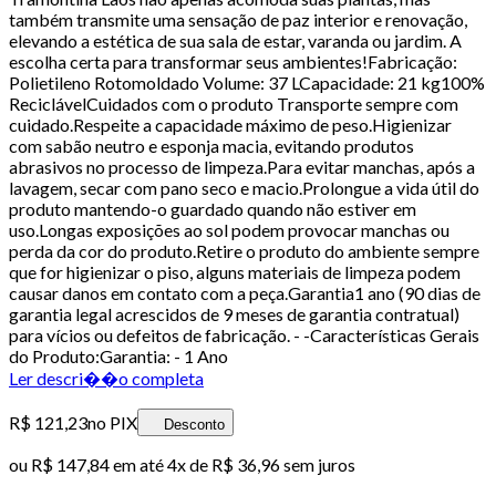
também transmite uma sensação de paz interior e renovação,
elevando a estética de sua sala de estar, varanda ou jardim. A
escolha certa para transformar seus ambientes!Fabricação:
Polietileno Rotomoldado Volume: 37 LCapacidade: 21 kg100%
ReciclávelCuidados com o produto Transporte sempre com
cuidado.Respeite a capacidade máximo de peso.Higienizar
com sabão neutro e esponja macia, evitando produtos
abrasivos no processo de limpeza.Para evitar manchas, após a
lavagem, secar com pano seco e macio.Prolongue a vida útil do
produto mantendo-o guardado quando não estiver em
uso.Longas exposições ao sol podem provocar manchas ou
perda da cor do produto.Retire o produto do ambiente sempre
que for higienizar o piso, alguns materiais de limpeza podem
causar danos em contato com a peça.Garantia1 ano (90 dias de
garantia legal acrescidos de 9 meses de garantia contratual)
para vícios ou defeitos de fabricação. - -Características Gerais
do Produto:Garantia: - 1 Ano
Ler descri��o completa
R$ 121,23
no PIX
Desconto
ou
R$ 147,84
em até
4x de R$ 36,96 sem juros