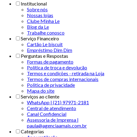
Institucional
Sobre nós
Nossas lojas
Clube Minha Le
Blog da Le
Trabalhe conosco
Serviço Financeiro
Cartão Le biscuit
Empréstimo Dim Dim
Perguntas e Respostas
Formas de pagamento
Política de troca e devolução
Termos e condições - retirada na Loja
Termos de compras internacionais
Politica de privacidade
Mapa do site
Serviços ao cliente
WhatsApp | (21) 97971-2181
Central de atendimento
Canal Confidencial
Assessoria de Imprensa |
paula@agenciaamais.com.br
Categorias