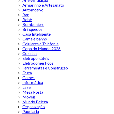
Ar e ventilação
Armarinho e Artesanato
Automotivo
Bar
Bebê
Bomboniere
Brinquedos
Casa Inteligente
Cama e banho
Celulares e Telefonia
Copa do Mundo 2026
Cozinha
Eletroportáteis
Eletrodomésticos
Ferramentas e Construção
Festa
Games
Informática
Lazer
Mesa Posta
Móveis
Mundo Beleza
Organização
Papelaria