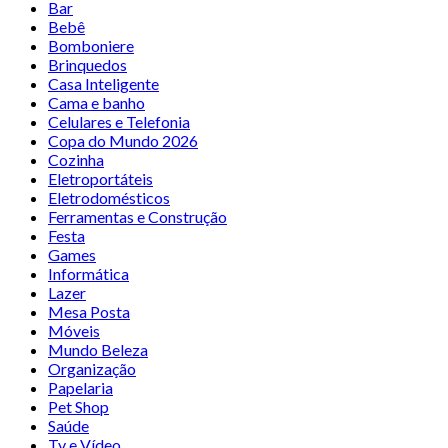
Bar
Bebê
Bomboniere
Brinquedos
Casa Inteligente
Cama e banho
Celulares e Telefonia
Copa do Mundo 2026
Cozinha
Eletroportáteis
Eletrodomésticos
Ferramentas e Construção
Festa
Games
Informática
Lazer
Mesa Posta
Móveis
Mundo Beleza
Organização
Papelaria
Pet Shop
Saúde
Tv e Vídeo