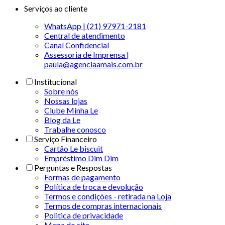
Serviços ao cliente
WhatsApp | (21) 97971-2181
Central de atendimento
Canal Confidencial
Assessoria de Imprensa |
paula@agenciaamais.com.br
Institucional
Sobre nós
Nossas lojas
Clube Minha Le
Blog da Le
Trabalhe conosco
Serviço Financeiro
Cartão Le biscuit
Empréstimo Dim Dim
Perguntas e Respostas
Formas de pagamento
Política de troca e devolução
Termos e condições - retirada na Loja
Termos de compras internacionais
Politica de privacidade
Mapa do site