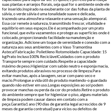
suas plantas e arranjos florais, seja qual for o ambiente onde ele
for inserido.Inspirado na exuberante cor das folhas da planta de
sálvia, o verde sálvia é uma tonalidade suave e delicada,
trazendo uma atmosfera relaxante e uma sensação atemporal.
Essa cor remete à natureza, transmitindo frescor, vitalidade e
equilíbrio em seus espaços.Ele é acompanhado por um prato
funcional, que evita vazamentos e protege as superfícies onde é
colocado, proporcionando facilidade na manutenção e
organização. Adicione um toque de serenidade e conexão com a
natureza aos seus ambientes com o Vaso Tramontina
Asteca!Fabricação: Polietileno Rotomoldado Capacidade: 15
kgPrato Incluso100% ReciclávelCuidados com o produto
Transporte sempre com cuidado.Respeite a capacidade
máximo de peso.Higienizar com sabão neutro e esponja macia,
evitando produtos abrasivos no processo de limpeza.Para
evitar manchas, após a lavagem, secar com pano seco e
macio.Prolongue a vida útil do produto mantendo-o guardado
quando não estiver em uso.Longas exposições ao sol podem
provocar manchas ou perda da cor do produto.Retire o produto
do ambiente sempre que for higienizar o piso, alguns materiais
de limpeza podem causar danos em contato com a
peça.Garantia1 ano (90 dias de garantia legal acrescidos de 9
meses de garantia contratual) para vícios ou defeitos de