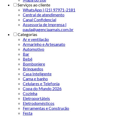
Serviços ao cliente
WhatsApp | (21) 97971-2181
Central de atendimento
Canal Confidencial
Assessoria de Imprensa |
paula@agenciaamais.com.br
Categorias
Ar e ventilação
Armarinho e Artesanato
Automotivo
Bar
Bebê
Bomboniere
Brinquedos
Casa Inteligente
Cama e banho
Celulares e Telefonia
Copa do Mundo 2026
Cozinha
Eletroportáteis
Eletrodomésticos
Ferramentas e Construção
Festa