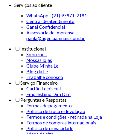
Serviços ao cliente
WhatsApp | (21) 97971-2181
Central de atendimento
Canal Confidencial
Assessoria de Imprensa |
paula@agenciaamais.com.br
Institucional
Sobre nós
Nossas lojas
Clube Minha Le
Blog da Le
Trabalhe conosco
Serviço Financeiro
Cartão Le biscuit
Empréstimo Dim Dim
Perguntas e Respostas
Formas de pagamento
Política de troca e devolução
Termos e condições - retirada na Loja
Termos de compras internacionais
Politica de privacidade
Mapa do site