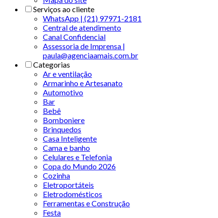
Serviços ao cliente
WhatsApp | (21) 97971-2181
Central de atendimento
Canal Confidencial
Assessoria de Imprensa |
paula@agenciaamais.com.br
Categorias
Ar e ventilação
Armarinho e Artesanato
Automotivo
Bar
Bebê
Bomboniere
Brinquedos
Casa Inteligente
Cama e banho
Celulares e Telefonia
Copa do Mundo 2026
Cozinha
Eletroportáteis
Eletrodomésticos
Ferramentas e Construção
Festa