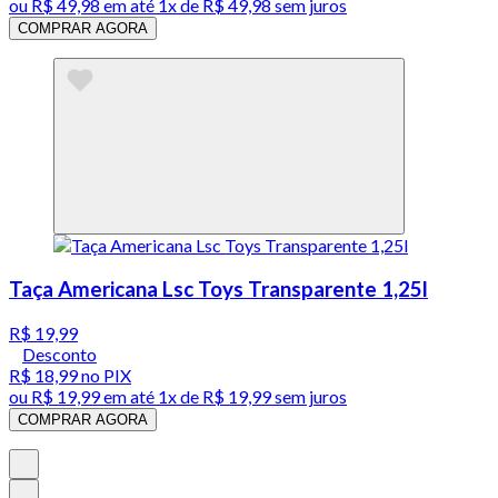
ou
R$ 49,98
em até 1x de
R$ 49,98
sem juros
COMPRAR AGORA
Taça Americana Lsc Toys Transparente 1,25l
R$ 19,99
Desconto
R$ 18,99
no PIX
ou
R$ 19,99
em até 1x de
R$ 19,99
sem juros
COMPRAR AGORA