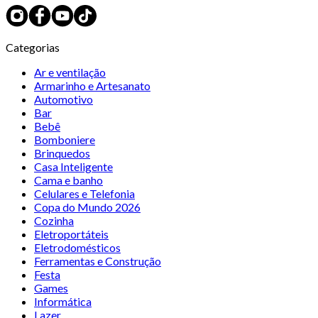
Categorias
Ar e ventilação
Armarinho e Artesanato
Automotivo
Bar
Bebê
Bomboniere
Brinquedos
Casa Inteligente
Cama e banho
Celulares e Telefonia
Copa do Mundo 2026
Cozinha
Eletroportáteis
Eletrodomésticos
Ferramentas e Construção
Festa
Games
Informática
Lazer