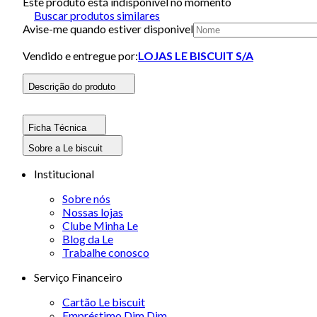
Este produto está indisponivel no momento
Buscar produtos similares
Avise-me quando estiver disponivel
Vendido e entregue por:
LOJAS LE BISCUIT S/A
Descrição do produto
Ficha Técnica
Sobre a Le biscuit
Institucional
Sobre nós
Nossas lojas
Clube Minha Le
Blog da Le
Trabalhe conosco
Serviço Financeiro
Cartão Le biscuit
Empréstimo Dim Dim