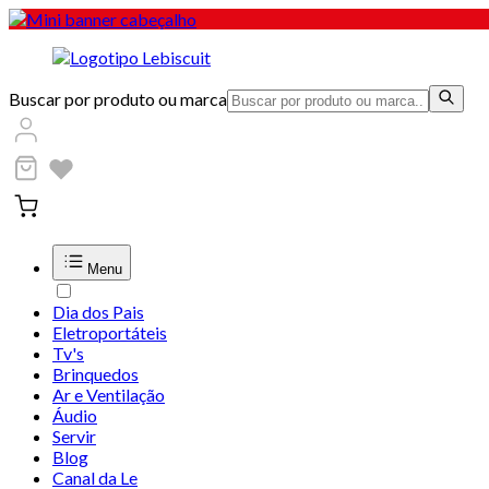
Buscar por produto ou marca
Menu
Dia dos Pais
Eletroportáteis
Tv's
Brinquedos
Ar e Ventilação
Áudio
Servir
Blog
Canal da Le