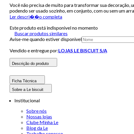
Você não precisa de muito para transformar sua decoração, 
podendo ser usado sozinho, em conjunto, com ou sem um arranj
Ler descri��o completa
Este produto está indisponivel no momento
Buscar produtos similares
Avise-me quando estiver disponivel
Vendido e entregue por:
LOJAS LE BISCUIT S/A
Descrição do produto
Ficha Técnica
Sobre a Le biscuit
Institucional
Sobre nós
Nossas lojas
Clube Minha Le
Blog da Le
Trabalhe conosco