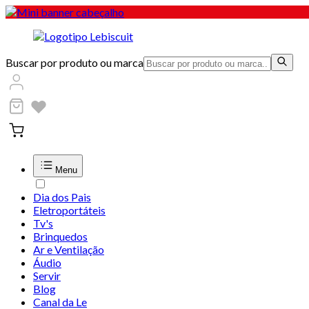
Buscar por produto ou marca
Menu
Dia dos Pais
Eletroportáteis
Tv's
Brinquedos
Ar e Ventilação
Áudio
Servir
Blog
Canal da Le