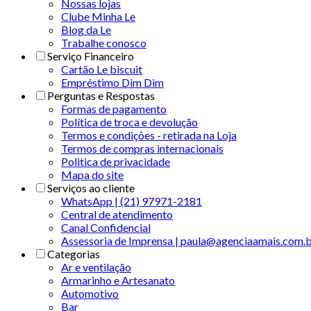
Nossas lojas
Clube Minha Le
Blog da Le
Trabalhe conosco
Serviço Financeiro
Cartão Le biscuit
Empréstimo Dim Dim
Perguntas e Respostas
Formas de pagamento
Política de troca e devolução
Termos e condições - retirada na Loja
Termos de compras internacionais
Politica de privacidade
Mapa do site
Serviços ao cliente
WhatsApp | (21) 97971-2181
Central de atendimento
Canal Confidencial
Assessoria de Imprensa | paula@agenciaamais.com.
Categorias
Ar e ventilação
Armarinho e Artesanato
Automotivo
Bar