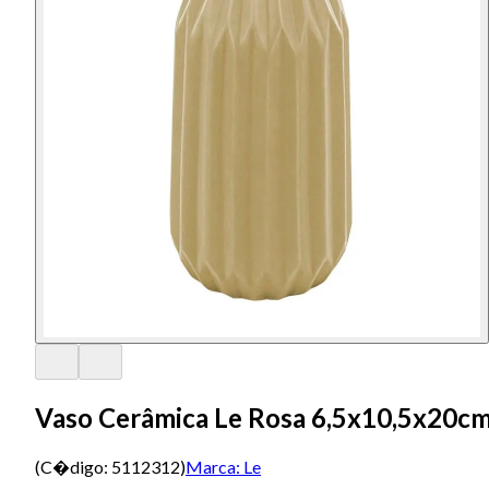
Vaso Cerâmica Le Rosa 6,5x10,5x20c
(C�digo:
5112312
)
Marca:
Le