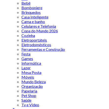
Bebê
Bomboniere
Brinquedos
Casa Inteligente
Cama e banho
Celulares e Telefonia
Copa do Mundo 2026
Cozinha
Eletroportáteis
Eletrodomésticos
Ferramentas e Construção
Festa
Games
Informática
Lazer
Mesa Posta
Móveis
Mundo Beleza
Organização
Papelaria
Pet Shop
Saúde
Tv e Vídeo