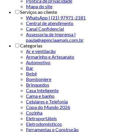
Politica de privacidade
Mapa do site
Serviços ao cliente
WhatsApp | (21) 97971-2181
Central de atendimento
Canal Confidencial
Assessoria de Imprensa |
paula@agenciaamais.com.br
Categorias
Ar e ventilação
Armarinho e Artesanato
Automotivo
Bar
Bebê
Bomboniere
Brinquedos
Casa Inteligente
Cama e banho
Celulares e Telefonia
Copa do Mundo 2026
Cozinha
Eletroportáteis
Eletrodomésticos
Ferramentas e Construção