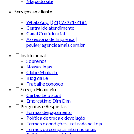
Mapa do site
Serviços ao cliente
WhatsApp | (21) 97971-2181
Central de atendimento
Canal Confidencial
Assessoria de Imprensa |
paula@agenciaamais.com.br
Institucional
Sobre nós
Nossas lojas
Clube Minha Le
Blog da Le
Trabalhe conosco
Serviço Financeiro
Cartão Le biscuit
Empréstimo Dim Dim
Perguntas e Respostas
Formas de pagamento
Política de troca e devolução
Termos e condições - retirada na Loja
Termos de compras internacionais