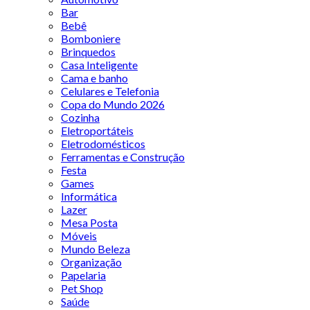
Bar
Bebê
Bomboniere
Brinquedos
Casa Inteligente
Cama e banho
Celulares e Telefonia
Copa do Mundo 2026
Cozinha
Eletroportáteis
Eletrodomésticos
Ferramentas e Construção
Festa
Games
Informática
Lazer
Mesa Posta
Móveis
Mundo Beleza
Organização
Papelaria
Pet Shop
Saúde