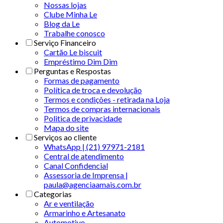
Nossas lojas
Clube Minha Le
Blog da Le
Trabalhe conosco
Serviço Financeiro
Cartão Le biscuit
Empréstimo Dim Dim
Perguntas e Respostas
Formas de pagamento
Política de troca e devolução
Termos e condições - retirada na Loja
Termos de compras internacionais
Politica de privacidade
Mapa do site
Serviços ao cliente
WhatsApp | (21) 97971-2181
Central de atendimento
Canal Confidencial
Assessoria de Imprensa |
paula@agenciaamais.com.br
Categorias
Ar e ventilação
Armarinho e Artesanato
Automotivo