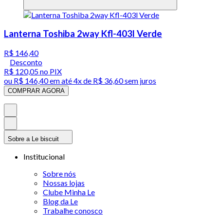
Lanterna Toshiba 2way Kfl-403l Verde
R$ 146,40
Desconto
R$ 120,05
no PIX
ou
R$ 146,40
em até
4x de R$ 36,60 sem juros
COMPRAR AGORA
Sobre a Le biscuit
Institucional
Sobre nós
Nossas lojas
Clube Minha Le
Blog da Le
Trabalhe conosco