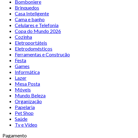
Bomboniere
Brinquedos
Casa Inteligente
Cama e banho
Celulares e Telefonia
Copa do Mundo 2026
Cozinha
Eletroportáteis
Eletrodomésticos
Ferramentas e Construção
Festa
Games
Informática
Lazer
Mesa Posta
Móveis
Mundo Beleza
Organização
Papelaria
Pet Shop
Saúde
Tv e Vídeo
Pagamento