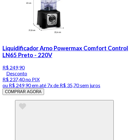
Liquidificador Arno Powermax Comfort Control
LN65 Preto - 220V
R$ 249,90
Desconto
R$ 237,40
no PIX
ou
R$ 249,90
em até
7x de R$ 35,70 sem juros
COMPRAR AGORA