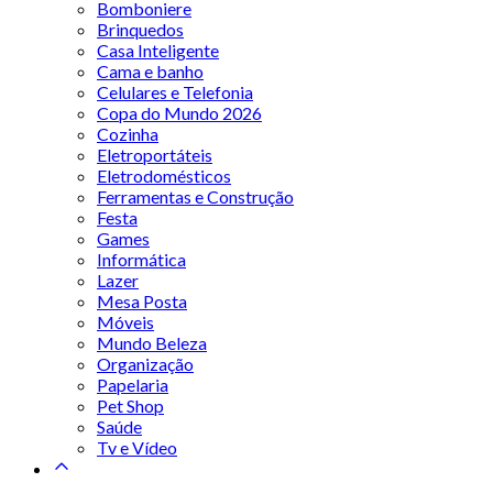
Bomboniere
Brinquedos
Casa Inteligente
Cama e banho
Celulares e Telefonia
Copa do Mundo 2026
Cozinha
Eletroportáteis
Eletrodomésticos
Ferramentas e Construção
Festa
Games
Informática
Lazer
Mesa Posta
Móveis
Mundo Beleza
Organização
Papelaria
Pet Shop
Saúde
Tv e Vídeo