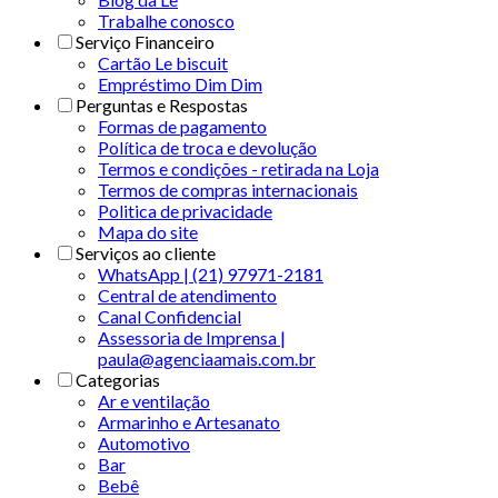
Trabalhe conosco
Serviço Financeiro
Cartão Le biscuit
Empréstimo Dim Dim
Perguntas e Respostas
Formas de pagamento
Política de troca e devolução
Termos e condições - retirada na Loja
Termos de compras internacionais
Politica de privacidade
Mapa do site
Serviços ao cliente
WhatsApp | (21) 97971-2181
Central de atendimento
Canal Confidencial
Assessoria de Imprensa |
paula@agenciaamais.com.br
Categorias
Ar e ventilação
Armarinho e Artesanato
Automotivo
Bar
Bebê