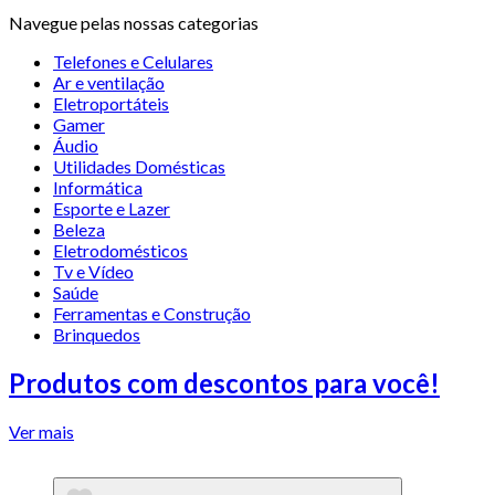
Navegue pelas nossas categorias
Telefones e Celulares
Ar e ventilação
Eletroportáteis
Gamer
Áudio
Utilidades Domésticas
Informática
Esporte e Lazer
Beleza
Eletrodomésticos
Tv e Vídeo
Saúde
Ferramentas e Construção
Brinquedos
Produtos com descontos para você!
Ver mais