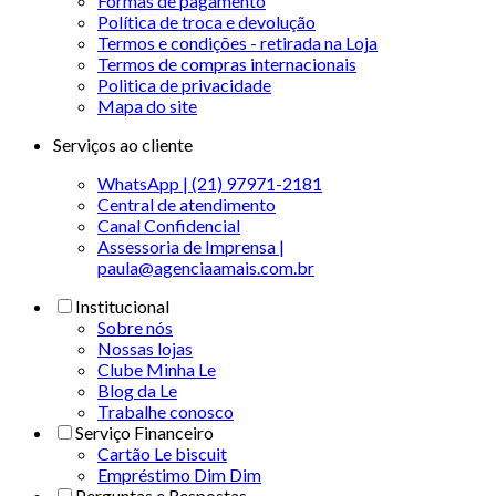
Formas de pagamento
Política de troca e devolução
Termos e condições - retirada na Loja
Termos de compras internacionais
Politica de privacidade
Mapa do site
Serviços ao cliente
WhatsApp | (21) 97971-2181
Central de atendimento
Canal Confidencial
Assessoria de Imprensa |
paula@agenciaamais.com.br
Institucional
Sobre nós
Nossas lojas
Clube Minha Le
Blog da Le
Trabalhe conosco
Serviço Financeiro
Cartão Le biscuit
Empréstimo Dim Dim
Perguntas e Respostas