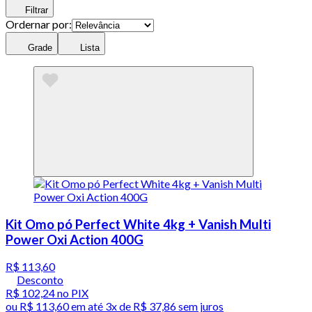
Filtrar
Ordernar por:
Grade
Lista
Kit Omo pó Perfect White 4kg + Vanish Multi
Power Oxi Action 400G
R$ 113,60
Desconto
R$ 102,24
no PIX
ou
R$ 113,60
em até
3x de R$ 37,86 sem juros