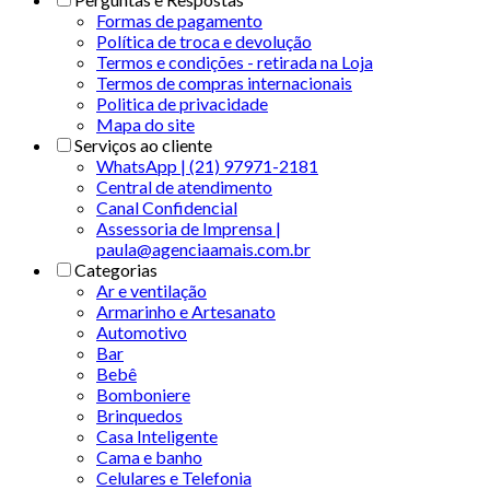
Formas de pagamento
Política de troca e devolução
Termos e condições - retirada na Loja
Termos de compras internacionais
Politica de privacidade
Mapa do site
Serviços ao cliente
WhatsApp | (21) 97971-2181
Central de atendimento
Canal Confidencial
Assessoria de Imprensa |
paula@agenciaamais.com.br
Categorias
Ar e ventilação
Armarinho e Artesanato
Automotivo
Bar
Bebê
Bomboniere
Brinquedos
Casa Inteligente
Cama e banho
Celulares e Telefonia