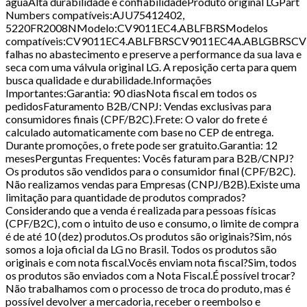
águaAlta durabilidade e confiabilidadeProduto original LGPart
Numbers compatíveis:AJU75412402,
5220FR2008NModelo:CV9011EC4.ABLFBRSModelos
compatíveis:CV9011EC4.ABLFBRSCV9011EC4A.ABLGBRS
falhas no abastecimento e preserve a performance da sua lava e
seca com uma válvula original LG. A reposição certa para quem
busca qualidade e durabilidade.Informações
Importantes:Garantia: 90 diasNota fiscal em todos os
pedidosFaturamento B2B/CNPJ: Vendas exclusivas para
consumidores finais (CPF/B2C).Frete: O valor do frete é
calculado automaticamente com base no CEP de entrega.
Durante promoções, o frete pode ser gratuito.Garantia: 12
mesesPerguntas Frequentes: Vocês faturam para B2B/CNPJ?
Os produtos são vendidos para o consumidor final (CPF/B2C).
Não realizamos vendas para Empresas (CNPJ/B2B).Existe uma
limitação para quantidade de produtos comprados?
Considerando que a venda é realizada para pessoas físicas
(CPF/B2C), com o intuito de uso e consumo, o limite de compra
é de até 10 (dez) produtos.Os produtos são originais?Sim, nós
somos a loja oficial da LG no Brasil. Todos os produtos são
originais e com nota fiscal.Vocês enviam nota fiscal?Sim, todos
os produtos são enviados com a Nota Fiscal.É possível trocar?
Não trabalhamos com o processo de troca do produto, mas é
possível devolver a mercadoria, receber o reembolso e