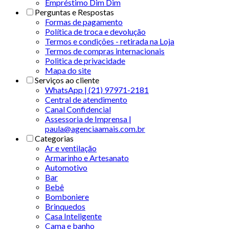
Empréstimo Dim Dim
Perguntas e Respostas
Formas de pagamento
Política de troca e devolução
Termos e condições - retirada na Loja
Termos de compras internacionais
Politica de privacidade
Mapa do site
Serviços ao cliente
WhatsApp | (21) 97971-2181
Central de atendimento
Canal Confidencial
Assessoria de Imprensa |
paula@agenciaamais.com.br
Categorias
Ar e ventilação
Armarinho e Artesanato
Automotivo
Bar
Bebê
Bomboniere
Brinquedos
Casa Inteligente
Cama e banho