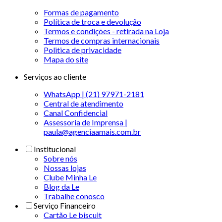
Formas de pagamento
Política de troca e devolução
Termos e condições - retirada na Loja
Termos de compras internacionais
Politica de privacidade
Mapa do site
Serviços ao cliente
WhatsApp | (21) 97971-2181
Central de atendimento
Canal Confidencial
Assessoria de Imprensa |
paula@agenciaamais.com.br
Institucional
Sobre nós
Nossas lojas
Clube Minha Le
Blog da Le
Trabalhe conosco
Serviço Financeiro
Cartão Le biscuit