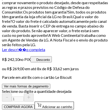
comprar novamente o produto desejado, desde que respeitadas
as regras e prazos previstos no Código de Defesa do
Consumidor.Os produtos tem garantia?Sim, todos os produtos
têm garantia da loja oficial da LG no Brasil.Qual o valor do
frete?O valor do frete é calculado automaticamente pelo canal
de venda. Basta inserir o CEP de entrega no campo abaixo do
valor do produto. Se não aparecer valor, o frete estará sem
custo no período aproveite!A Web Continental trabalha como
um Agente de Vendas da LG. A Nota Fiscal e o envio do produto
serão feitos pela LG.
Ler descri��o completa
R$ 242,10
no PIX
Desconto
ou
R$ 269,00
em até
8x de R$ 33,62 sem juros
Parcele em até
8
x com o cartão
Le Biscuit
Ver mais formas de pagamento
Selecione ou digite a quantidade desejada
COMPRAR AGORA
Adicionar ao carrinho