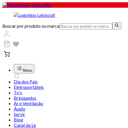
Buscar por produto ou marca
Menu
Dia dos Pais
Eletroportáteis
Tv's
Brinquedos
Ar e Ventilação
Áudio
Servir
Blog
Canal da Le