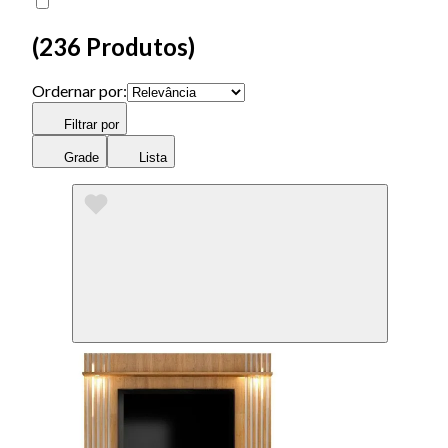
(
236 Produtos
)
Ordernar por:
Filtrar por
Grade
Lista