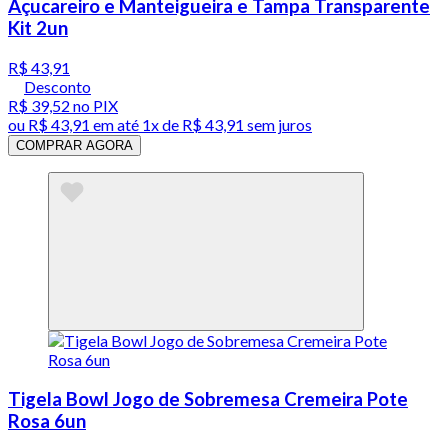
Açucareiro e Manteigueira e Tampa Transparente
Kit 2un
R$ 43,91
Desconto
R$ 39,52
no PIX
ou
R$ 43,91
em até 1x de
R$ 43,91
sem juros
COMPRAR AGORA
Tigela Bowl Jogo de Sobremesa Cremeira Pote
Rosa 6un