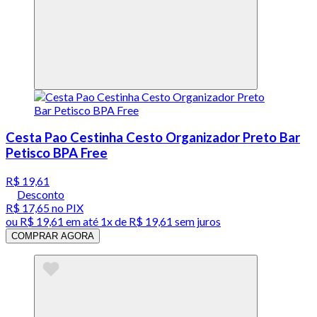
Cesta Pao Cestinha Cesto Organizador Preto Bar
Petisco BPA Free
R$ 19,61
Desconto
R$ 17,65
no PIX
ou
R$ 19,61
em até 1x de
R$ 19,61
sem juros
COMPRAR AGORA