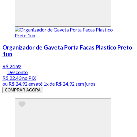
Organizador de Gaveta Porta Facas Plastico Preto
1un
R$ 24,92
Desconto
R$ 22,43
no PIX
ou
R$ 24,92
em até 1x de
R$ 24,92
sem juros
COMPRAR AGORA