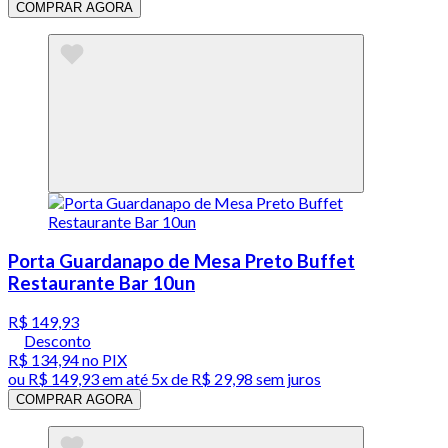
COMPRAR AGORA
Porta Guardanapo de Mesa Preto Buffet
Restaurante Bar 10un
R$ 149,93
Desconto
R$ 134,94
no PIX
ou
R$ 149,93
em até
5x de R$ 29,98 sem juros
COMPRAR AGORA