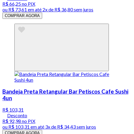
R$ 66,25
no PIX
ou
R$ 73,61
em até
2x de R$ 36,80 sem juros
COMPRAR AGORA
Bandeja Preta Retangular Bar Petiscos Cafe Sushi
4un
R$ 103,31
Desconto
R$ 92,98
no PIX
ou
R$ 103,31
em até
3x de R$ 34,43 sem juros
COMPRAR AGORA