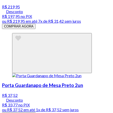
R$ 219,95
Desconto
R$ 197,95
no PIX
ou
R$ 219,95
em até
7x de R$ 31,42 sem juros
COMPRAR AGORA
Porta Guardanapo de Mesa Preto 2un
R$ 37,52
Desconto
R$ 33,77
no PIX
ou
R$ 37,52
em até 1x de
R$ 37,52
sem juros