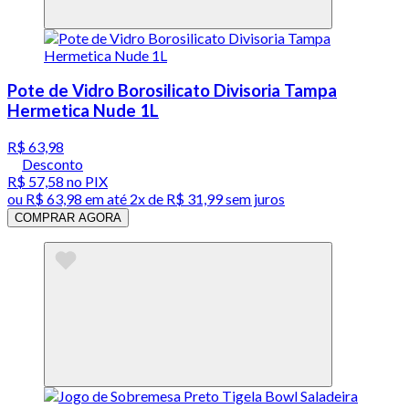
Pote de Vidro Borosilicato Divisoria Tampa
Hermetica Nude 1L
R$ 63,98
Desconto
R$ 57,58
no PIX
ou
R$ 63,98
em até
2x de R$ 31,99 sem juros
COMPRAR AGORA