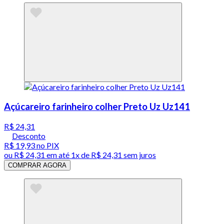
Açúcareiro farinheiro colher Preto Uz Uz141
R$ 24,31
Desconto
R$ 19,93
no PIX
ou
R$ 24,31
em até 1x de
R$ 24,31
sem juros
COMPRAR AGORA