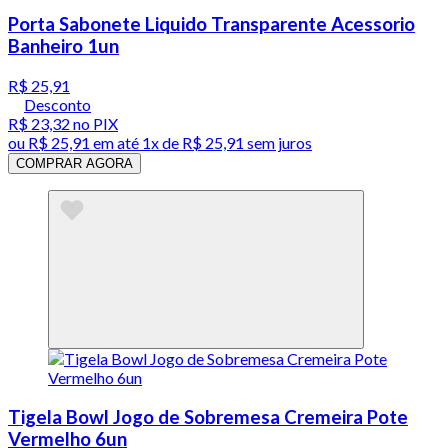
Porta Sabonete Liquido Transparente Acessorio
Banheiro 1un
R$ 25,91
Desconto
R$ 23,32
no PIX
ou
R$ 25,91
em até 1x de
R$ 25,91
sem juros
COMPRAR AGORA
Tigela Bowl Jogo de Sobremesa Cremeira Pote
Vermelho 6un