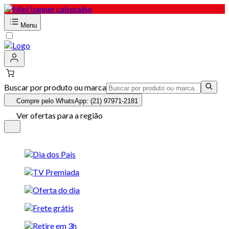
Menu
Buscar por produto ou marca
Compre pelo WhatsApp: (21) 97971-2181
Ver ofertas para a região