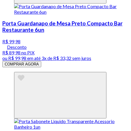
Porta Guardanapo de Mesa Preto Compacto Bar
Restaurante 6un
R$ 99,98
Desconto
R$ 89,98
no PIX
ou
R$ 99,98
em até
3x de R$ 33,32 sem juros
COMPRAR AGORA