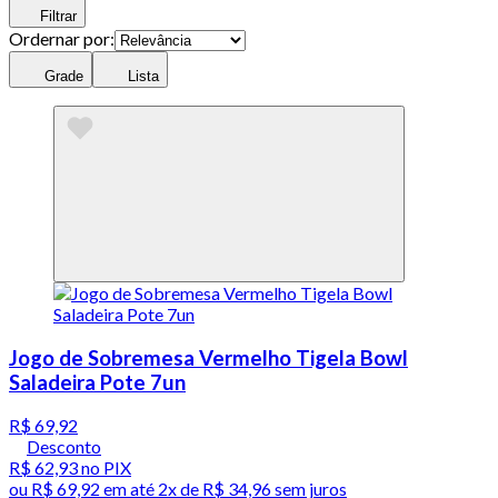
Filtrar
Ordernar por:
Grade
Lista
Jogo de Sobremesa Vermelho Tigela Bowl
Saladeira Pote 7un
R$ 69,92
Desconto
R$ 62,93
no PIX
ou
R$ 69,92
em até
2x de R$ 34,96 sem juros