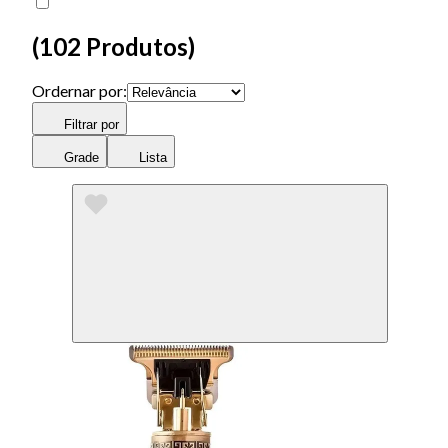
(
102 Produtos
)
Ordernar por:
Filtrar por
Grade
Lista