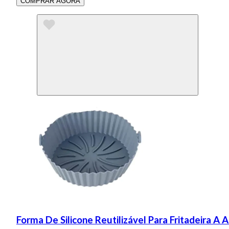
COMPRAR AGORA
Forma De Silicone Reutilizável Para Fritadeira A A