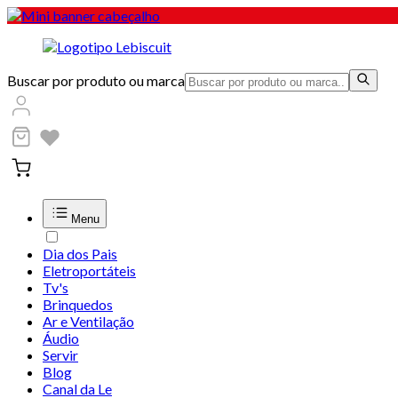
Buscar por produto ou marca
Menu
Dia dos Pais
Eletroportáteis
Tv's
Brinquedos
Ar e Ventilação
Áudio
Servir
Blog
Canal da Le