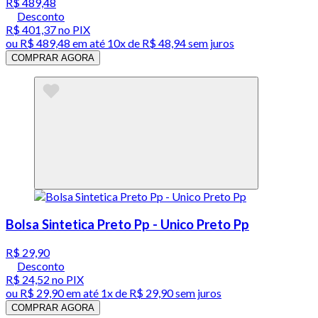
R$ 489,48
Desconto
R$ 401,37
no PIX
ou
R$ 489,48
em até
10x de R$ 48,94 sem juros
COMPRAR AGORA
Bolsa Sintetica Preto Pp - Unico Preto Pp
R$ 29,90
Desconto
R$ 24,52
no PIX
ou
R$ 29,90
em até 1x de
R$ 29,90
sem juros
COMPRAR AGORA