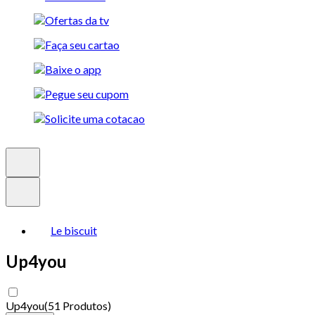
Le biscuit
Up4you
Up4you
(
51 Produtos
)