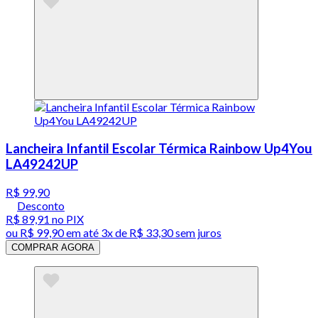
Lancheira Infantil Escolar Térmica Rainbow Up4You
LA49242UP
R$ 99,90
Desconto
R$ 89,91
no PIX
ou
R$ 99,90
em até
3x de R$ 33,30 sem juros
COMPRAR AGORA