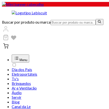
Buscar por produto ou marca
Menu
Dia dos Pais
Eletroportáteis
Tv's
Brinquedos
Ar e Ventilação
Áudio
Servir
Blog
Canal da Le