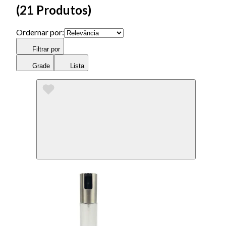
(
21 Produtos
)
Ordernar por:
Filtrar por
Grade
Lista