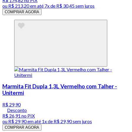
R$ 174,82
no PIX
ou
R$ 213,20
em até
7x de R$ 30,45 sem juros
COMPRAR AGORA
Marmita Fit Dupla 1,3L Vermelho com Talher -
Unitermi
R$ 29,90
Desconto
R$ 26,91
no PIX
ou
R$ 29,90
em até 1x de
R$ 29,90
sem juros
COMPRAR AGORA