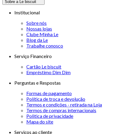
Sobre a Le biscuit
Institucional
Sobre nós
Nossas lojas
Clube Minha Le
Blog da Le
Trabalhe conosco
Serviço Financeiro
Cartão Le biscuit
Empréstimo Dim Dim
Perguntas e Respostas
Formas de pagamento
Política de troca e devolução
Termos e condições - retirada na Loja
Termos de compras internacionais
Politica de privacidade
Mapa do site
Serviços ao cliente