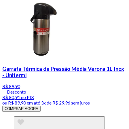
Garrafa Térmica de Pressão Média Verona 1L Inox
- Unitermi
R$ 89,90
Desconto
R$ 80,91
no PIX
ou
R$ 89,90
em até
3x de R$ 29,96 sem juros
COMPRAR AGORA