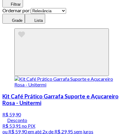
Filtrar
Ordernar por:
Grade
Lista
Kit Café Prático Garrafa Suporte e Açucareiro
Rosa - Unitermi
R$ 59,90
Desconto
R$ 53,91
no PIX
ou
R$ 59,90
em até
2x de R$ 29,95 sem juros