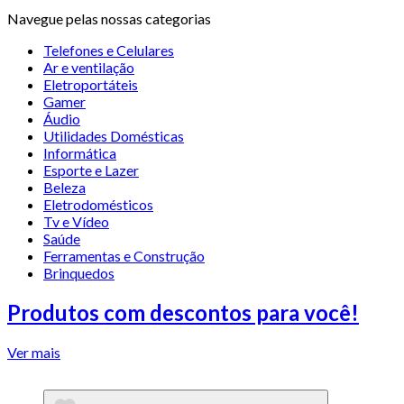
Navegue pelas nossas categorias
Telefones e Celulares
Ar e ventilação
Eletroportáteis
Gamer
Áudio
Utilidades Domésticas
Informática
Esporte e Lazer
Beleza
Eletrodomésticos
Tv e Vídeo
Saúde
Ferramentas e Construção
Brinquedos
Produtos com descontos para você!
Ver mais