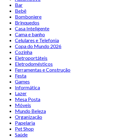
Bar
Bebê
Bomboniere
Brinquedos
Casa Inteligente
Cama e banho
Celulares e Telefonia
Copa do Mundo 2026
Cozinha
Eletroportáteis
Eletrodomésticos
Ferramentas e Construção
Festa
Games
Informática
Lazer
Mesa Posta
Móveis
Mundo Beleza
Organização
Papelaria
Pet Shop
Saúde