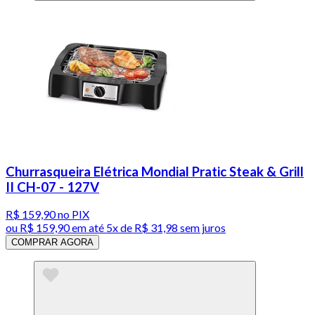
Churrasqueira Elétrica Mondial Pratic Steak & Grill
II CH-07 - 127V
R$ 159,90
no PIX
ou
R$ 159,90
em até
5x de R$ 31,98 sem juros
COMPRAR AGORA