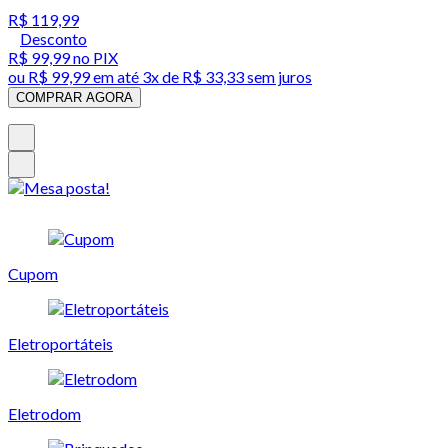
R$ 119,99
Desconto
R$ 99,99
no PIX
ou
R$ 99,99
em até
3x de R$ 33,33 sem juros
COMPRAR AGORA
Cupom
Eletroportáteis
Eletrodom