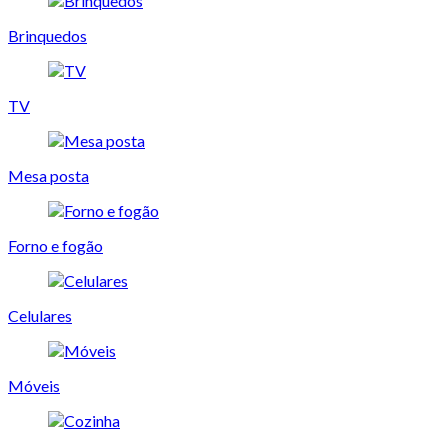
Brinquedos
TV
Mesa posta
Forno e fogão
Celulares
Móveis