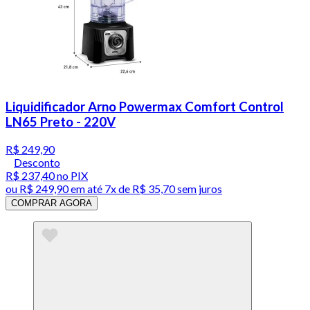
Liquidificador Arno Powermax Comfort Control
LN65 Preto - 220V
R$ 249,90
Desconto
R$ 237,40
no PIX
ou
R$ 249,90
em até
7x de R$ 35,70 sem juros
COMPRAR AGORA