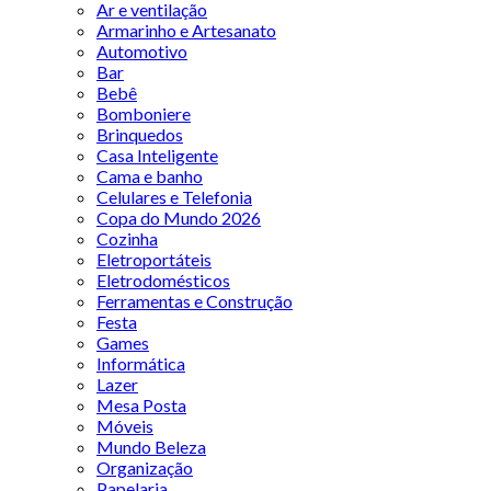
Ar e ventilação
Armarinho e Artesanato
Automotivo
Bar
Bebê
Bomboniere
Brinquedos
Casa Inteligente
Cama e banho
Celulares e Telefonia
Copa do Mundo 2026
Cozinha
Eletroportáteis
Eletrodomésticos
Ferramentas e Construção
Festa
Games
Informática
Lazer
Mesa Posta
Móveis
Mundo Beleza
Organização
Papelaria