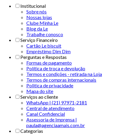
Institucional
Sobre nós
Nossas lojas
Clube Minha Le
Blog da Le
Trabalhe conosco
Serviço Financeiro
Cartão Le biscuit
Empréstimo Dim Dim
Perguntas e Respostas
Formas de pagamento
Política de troca e devolução
Termos e condições - retirada na Loja
Termos de compras internacionais
Politica de privacidade
Mapa do site
Serviços ao cliente
WhatsApp | (21) 97971-2181
Central de atendimento
Canal Confidencial
Assessoria de Imprensa |
paula@agenciaamais.com.br
Categorias