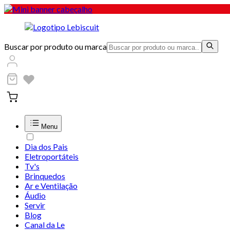
Buscar por produto ou marca
Menu
Dia dos Pais
Eletroportáteis
Tv's
Brinquedos
Ar e Ventilação
Áudio
Servir
Blog
Canal da Le