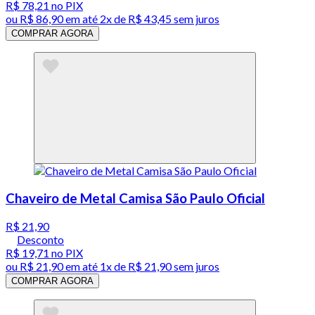
R$ 78,21
no PIX
ou
R$ 86,90
em até
2x de R$ 43,45 sem juros
COMPRAR AGORA
Chaveiro de Metal Camisa São Paulo Oficial
R$ 21,90
Desconto
R$ 19,71
no PIX
ou
R$ 21,90
em até 1x de
R$ 21,90
sem juros
COMPRAR AGORA