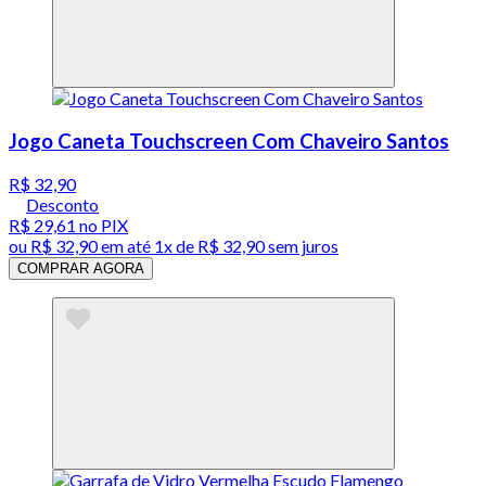
Jogo Caneta Touchscreen Com Chaveiro Santos
R$ 32,90
Desconto
R$ 29,61
no PIX
ou
R$ 32,90
em até 1x de
R$ 32,90
sem juros
COMPRAR AGORA