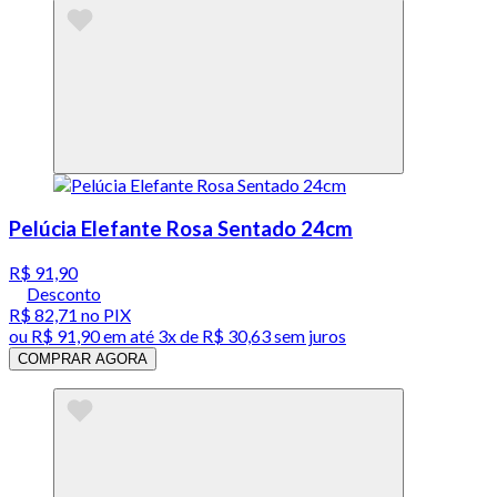
Pelúcia Elefante Rosa Sentado 24cm
R$ 91,90
Desconto
R$ 82,71
no PIX
ou
R$ 91,90
em até
3x de R$ 30,63 sem juros
COMPRAR AGORA