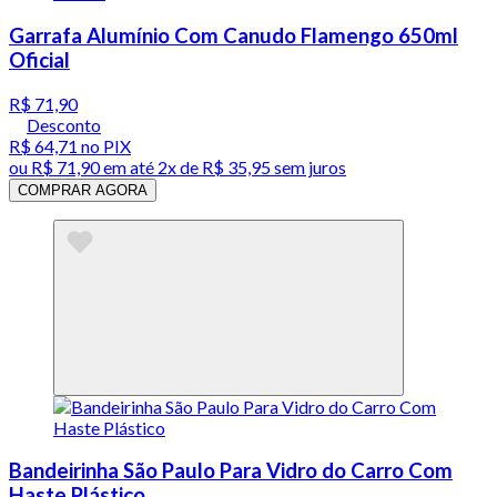
Garrafa Alumínio Com Canudo Flamengo 650ml
Oficial
R$ 71,90
Desconto
R$ 64,71
no PIX
ou
R$ 71,90
em até
2x de R$ 35,95 sem juros
COMPRAR AGORA
Bandeirinha São Paulo Para Vidro do Carro Com
Haste Plástico