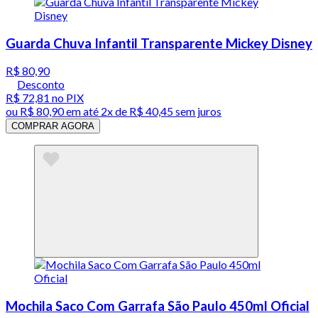
Guarda Chuva Infantil Transparente Mickey Disney
R$ 80,90
Desconto
R$ 72,81
no PIX
ou
R$ 80,90
em até
2x de R$ 40,45 sem juros
COMPRAR AGORA
Mochila Saco Com Garrafa São Paulo 450ml Oficial