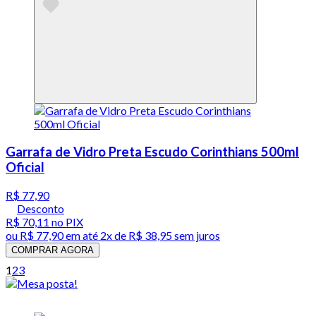
Garrafa de Vidro Preta Escudo Corinthians 500ml
Oficial
R$ 77,90
Desconto
R$ 70,11
no PIX
ou
R$ 77,90
em até
2x de R$ 38,95 sem juros
COMPRAR AGORA
1
2
3