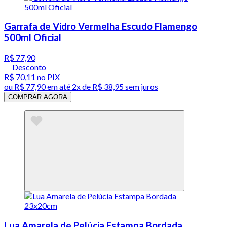
Garrafa de Vidro Vermelha Escudo Flamengo
500ml Oficial
R$ 77,90
Desconto
R$ 70,11
no PIX
ou
R$ 77,90
em até
2x de R$ 38,95 sem juros
COMPRAR AGORA
Lua Amarela de Pelúcia Estampa Bordada