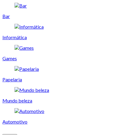
Bar
Informática
Games
Papelaria
Mundo beleza
Automotivo