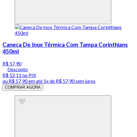
Caneca De Inox Térmica Com Tampa Corinthians
450ml
R$ 57,90
Desconto
R$ 52,11
no PIX
ou
R$ 57,90
em até 1x de
R$ 57,90
sem juros
COMPRAR AGORA