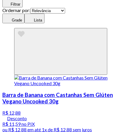
Filtrar
Ordernar por:
Grade
Lista
Barra de Banana com Castanhas Sem Glúten
Vegano Uncooked 30g
R$ 12,88
Desconto
R$ 11,59
no PIX
ou
R$ 12,88
em até 1x de
R$ 12,88
sem juros