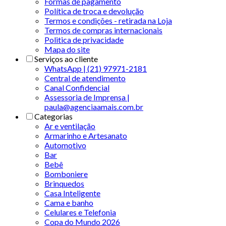
Formas de pagamento
Política de troca e devolução
Termos e condições - retirada na Loja
Termos de compras internacionais
Politica de privacidade
Mapa do site
Serviços ao cliente
WhatsApp | (21) 97971-2181
Central de atendimento
Canal Confidencial
Assessoria de Imprensa |
paula@agenciaamais.com.br
Categorias
Ar e ventilação
Armarinho e Artesanato
Automotivo
Bar
Bebê
Bomboniere
Brinquedos
Casa Inteligente
Cama e banho
Celulares e Telefonia
Copa do Mundo 2026