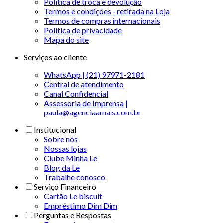
Política de troca e devolução
Termos e condições - retirada na Loja
Termos de compras internacionais
Politica de privacidade
Mapa do site
Serviços ao cliente
WhatsApp | (21) 97971-2181
Central de atendimento
Canal Confidencial
Assessoria de Imprensa |
paula@agenciaamais.com.br
Institucional
Sobre nós
Nossas lojas
Clube Minha Le
Blog da Le
Trabalhe conosco
Serviço Financeiro
Cartão Le biscuit
Empréstimo Dim Dim
Perguntas e Respostas