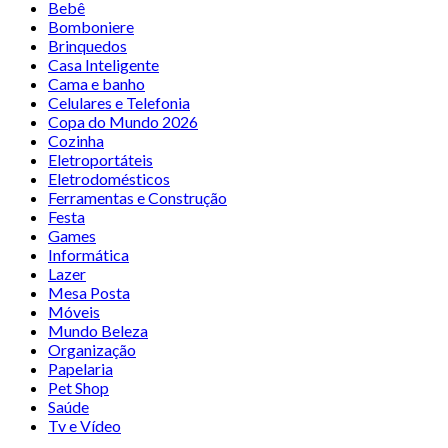
Bebê
Bomboniere
Brinquedos
Casa Inteligente
Cama e banho
Celulares e Telefonia
Copa do Mundo 2026
Cozinha
Eletroportáteis
Eletrodomésticos
Ferramentas e Construção
Festa
Games
Informática
Lazer
Mesa Posta
Móveis
Mundo Beleza
Organização
Papelaria
Pet Shop
Saúde
Tv e Vídeo