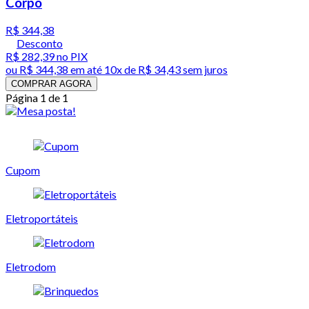
Corpo
R$ 344,38
Desconto
R$ 282,39
no PIX
ou
R$ 344,38
em até
10x de R$ 34,43 sem juros
COMPRAR AGORA
Página 1 de 1
Cupom
Eletroportáteis
Eletrodom