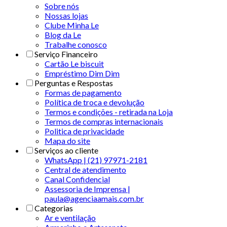
Sobre nós
Nossas lojas
Clube Minha Le
Blog da Le
Trabalhe conosco
Serviço Financeiro
Cartão Le biscuit
Empréstimo Dim Dim
Perguntas e Respostas
Formas de pagamento
Política de troca e devolução
Termos e condições - retirada na Loja
Termos de compras internacionais
Politica de privacidade
Mapa do site
Serviços ao cliente
WhatsApp | (21) 97971-2181
Central de atendimento
Canal Confidencial
Assessoria de Imprensa |
paula@agenciaamais.com.br
Categorias
Ar e ventilação