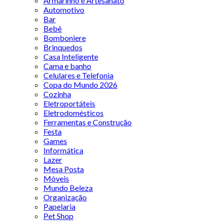
Armarinho e Artesanato
Automotivo
Bar
Bebê
Bomboniere
Brinquedos
Casa Inteligente
Cama e banho
Celulares e Telefonia
Copa do Mundo 2026
Cozinha
Eletroportáteis
Eletrodomésticos
Ferramentas e Construção
Festa
Games
Informática
Lazer
Mesa Posta
Móveis
Mundo Beleza
Organização
Papelaria
Pet Shop