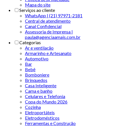
Mapa do site
Serviços ao cliente
WhatsApp | (21) 97971-2181
Central de atendimento
Canal Confidencial
Assessoria de Imprensa |
paula@agenciaamais.com.br
Categorias
Ar e ventilação
Armarinho e Artesanato
Automotivo
Bar
Bebê
Bomboniere
Brinquedos
Casa Inteligente
Cama e banho
Celulares e Telefonia
Copa do Mundo 2026
Cozinha
Eletroportáteis
Eletrodomésticos
Ferramentas e Construção