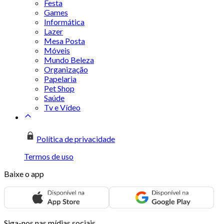
Festa
Games
Informática
Lazer
Mesa Posta
Móveis
Mundo Beleza
Organização
Papelaria
Pet Shop
Saúde
Tv e Vídeo
Política de privacidade
Termos de uso
Baixe o app
Siga-nos nas mídias sociais