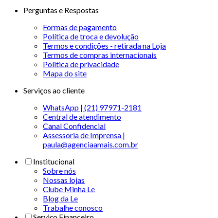
Perguntas e Respostas
Formas de pagamento
Política de troca e devolução
Termos e condições - retirada na Loja
Termos de compras internacionais
Politica de privacidade
Mapa do site
Serviços ao cliente
WhatsApp | (21) 97971-2181
Central de atendimento
Canal Confidencial
Assessoria de Imprensa |
paula@agenciaamais.com.br
Institucional
Sobre nós
Nossas lojas
Clube Minha Le
Blog da Le
Trabalhe conosco
Serviço Financeiro