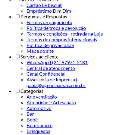
Cartão Le biscuit
Empréstimo Dim Dim
Perguntas e Respostas
Formas de pagamento
Política de troca e devolução
Termos e condições - retirada na Loja
Termos de compras internacionais
Politica de privacidade
Mapa do site
Serviços ao cliente
WhatsApp | (21) 97971-2181
Central de atendimento
Canal Confidencial
Assessoria de Imprensa |
paula@agenciaamais.com.br
Categorias
Ar e ventilação
Armarinho e Artesanato
Automotivo
Bar
Bebê
Bomboniere
Brinquedos