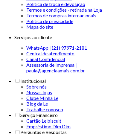
Política de troca e devolução
Termos e condições - retirada na Loja
Termos de compras internacionais
Politica de privacidade
Mapa do site
Serviços ao cliente
WhatsApp | (21) 97971-2181
Central de atendimento
Canal Confidencial
Assessoria de Imprensa |
paula@agenciaamais.com.br
Institucional
Sobre nós
Nossas lojas
Clube Minha Le
Blog da Le
Trabalhe conosco
Serviço Financeiro
Cartão Le biscuit
Empréstimo Dim Dim
Perguntas e Respostas