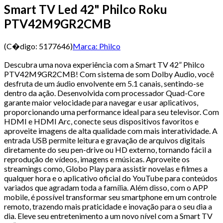
Smart TV Led 42" Philco Roku
PTV42M9GR2CMB
(C�digo:
5177646
)
Marca:
Philco
Descubra uma nova experiência com a Smart TV 42” Philco
PTV42M9GR2CMB! Com sistema de som Dolby Audio, você
desfruta de um áudio envolvente em 5.1 canais, sentindo-se
dentro da ação. Desenvolvida com processador Quad-Core
garante maior velocidade para navegar e usar aplicativos,
proporcionando uma performance ideal para seu televisor. Com
HDMI e HDMI Arc, conecte seus dispositivos favoritos e
aproveite imagens de alta qualidade com mais interatividade. A
entrada USB permite leitura e gravação de arquivos digitais
diretamente do seu pen-drive ou HD externo, tornando fácil a
reprodução de vídeos, imagens e músicas. Aproveite os
streamings como, Globo Play para assistir novelas e filmes a
qualquer hora e o aplicativo oficial do YouTube para conteúdos
variados que agradam toda a família. Além disso, com o APP
mobile, é possível transformar seu smartphone em um controle
remoto, trazendo mais praticidade e inovação para o seu dia a
dia. Eleve seu entretenimento a um novo nível com a Smart TV