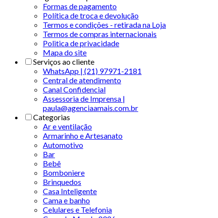
Formas de pagamento
Política de troca e devolução
Termos e condições - retirada na Loja
Termos de compras internacionais
Politica de privacidade
Mapa do site
Serviços ao cliente
WhatsApp | (21) 97971-2181
Central de atendimento
Canal Confidencial
Assessoria de Imprensa |
paula@agenciaamais.com.br
Categorias
Ar e ventilação
Armarinho e Artesanato
Automotivo
Bar
Bebê
Bomboniere
Brinquedos
Casa Inteligente
Cama e banho
Celulares e Telefonia