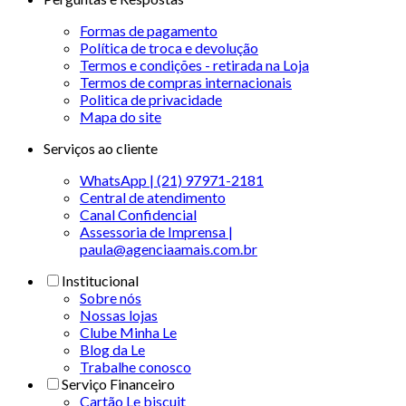
Formas de pagamento
Política de troca e devolução
Termos e condições - retirada na Loja
Termos de compras internacionais
Politica de privacidade
Mapa do site
Serviços ao cliente
WhatsApp | (21) 97971-2181
Central de atendimento
Canal Confidencial
Assessoria de Imprensa |
paula@agenciaamais.com.br
Institucional
Sobre nós
Nossas lojas
Clube Minha Le
Blog da Le
Trabalhe conosco
Serviço Financeiro
Cartão Le biscuit