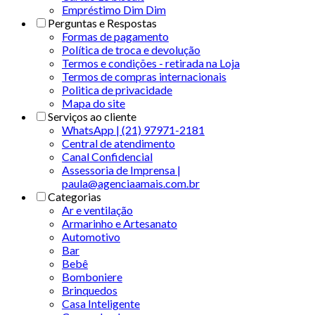
Empréstimo Dim Dim
Perguntas e Respostas
Formas de pagamento
Política de troca e devolução
Termos e condições - retirada na Loja
Termos de compras internacionais
Politica de privacidade
Mapa do site
Serviços ao cliente
WhatsApp | (21) 97971-2181
Central de atendimento
Canal Confidencial
Assessoria de Imprensa |
paula@agenciaamais.com.br
Categorias
Ar e ventilação
Armarinho e Artesanato
Automotivo
Bar
Bebê
Bomboniere
Brinquedos
Casa Inteligente