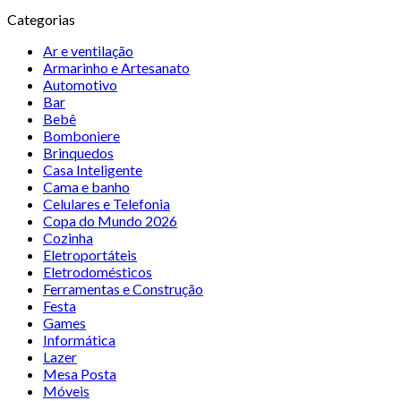
Categorias
Ar e ventilação
Armarinho e Artesanato
Automotivo
Bar
Bebê
Bomboniere
Brinquedos
Casa Inteligente
Cama e banho
Celulares e Telefonia
Copa do Mundo 2026
Cozinha
Eletroportáteis
Eletrodomésticos
Ferramentas e Construção
Festa
Games
Informática
Lazer
Mesa Posta
Móveis