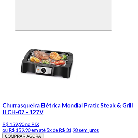
Churrasqueira Elétrica Mondial Pratic Steak & Grill
II CH-07 - 127V
R$ 159,90
no PIX
ou
R$ 159,90
em até
5x de R$ 31,98 sem juros
COMPRAR AGORA