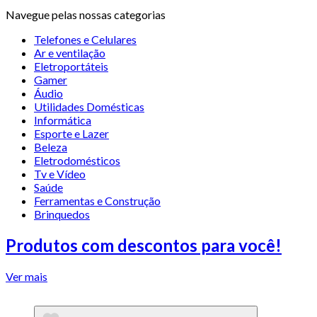
Navegue pelas nossas categorias
Telefones e Celulares
Ar e ventilação
Eletroportáteis
Gamer
Áudio
Utilidades Domésticas
Informática
Esporte e Lazer
Beleza
Eletrodomésticos
Tv e Vídeo
Saúde
Ferramentas e Construção
Brinquedos
Produtos com descontos para você!
Ver mais