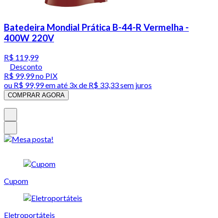
Batedeira Mondial Prática B-44-R Vermelha -
400W 220V
R$ 119,99
Desconto
R$ 99,99
no PIX
ou
R$ 99,99
em até
3x de R$ 33,33 sem juros
COMPRAR AGORA
Cupom
Eletroportáteis