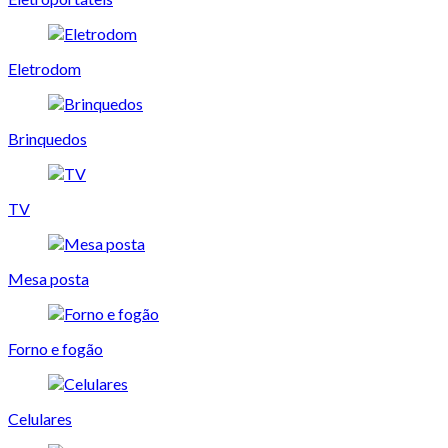
Eletrodom
Brinquedos
TV
Mesa posta
Forno e fogão
Celulares