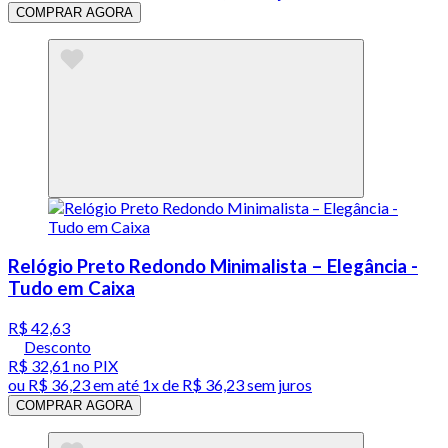
COMPRAR AGORA
Relógio Preto Redondo Minimalista – Elegância -
Tudo em Caixa
R$ 42,63
Desconto
R$ 32,61
no PIX
ou
R$ 36,23
em até 1x de
R$ 36,23
sem juros
COMPRAR AGORA