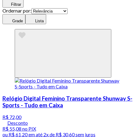
Filtrar
Ordernar por:
Grade
Lista
Relógio Digital Feminino Transparente Shunway S-
Sports - Tudo em Caixa
R$ 72,00
Desconto
R$ 55,08
no PIX
ou
R$ 61,20
em até
2x de R$ 30,60 sem juros