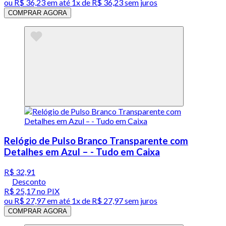
ou
R$ 36,23
em até 1x de
R$ 36,23
sem juros
COMPRAR AGORA
Relógio de Pulso Branco Transparente com
Detalhes em Azul – - Tudo em Caixa
R$ 32,91
Desconto
R$ 25,17
no PIX
ou
R$ 27,97
em até 1x de
R$ 27,97
sem juros
COMPRAR AGORA