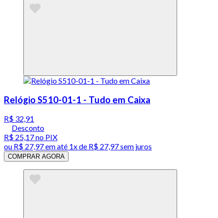
Relógio S510-01-1 - Tudo em Caixa
R$ 32,91
Desconto
R$ 25,17
no PIX
ou
R$ 27,97
em até 1x de
R$ 27,97
sem juros
COMPRAR AGORA