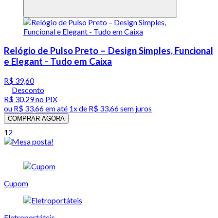
Relógio de Pulso Preto – Design Simples, Funcional
e Elegant - Tudo em Caixa
R$ 39,60
Desconto
R$ 30,29
no PIX
ou
R$ 33,66
em até 1x de
R$ 33,66
sem juros
COMPRAR AGORA
1
2
Cupom
Eletroportáteis